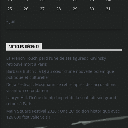
25
26
27
28
29
30
31
« Juil
ARTICLES RÉCENTS
La French Touch perd l’une de ses figures : Kavinsky
retrouvé mort à Paris
Barbara Butch : la DJ au cœur d’une nouvelle polémique
politique et culturelle
Delta Festival : Mosimann se retire après des accusations
visant un cofondateur
Lauryn Hill, l’icône du hip-hop et de la soul fait son grand
retour à Paris
Main Square Festival 2026 : Une 20ᵉ édition historique avec
126 000 festivalier.e.s !