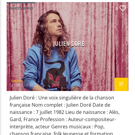
WHO'S WHO
5
EN CE MOMENT
SOULFUL UNDERGROUND
DJ VIBE
JULIEN DORÉ
EMISSION EN COURS
SOULFUL UNDERGROUND
Yellow
00:00
00:59
3 JANVIER 2025
Julien Doré : Une voix singulière de la chanson
UPCOMING SHOW
française Nom complet : Julien Doré Date de
CLUBBING PARTY
naissance : 7 juillet 1982 Lieu de naissance : Alès,
01:00
01:59
Gard, France Profession : Auteur-compositeur-
interprète, acteur Genres musicaux : Pop,
chanson française, folk Jeunesse et formation