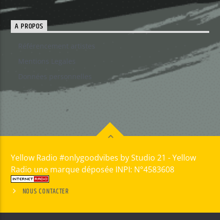
A PROPOS
Référencement artistes
Mentions Legales
Données personnelles
Yellow Radio #onlygoodvibes by Studio 21 - Yellow
Radio une marque déposée INPI: N°4583608
NOUS CONTACTER