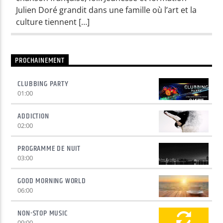
Julien Doré grandit dans une famille où l’art et la
culture tiennent […]
Yellow Radio
PROCHAINEMENT
Yellow Riviera
CLUBBING PARTY
01:00
Yellow Party
ADDICTION
02:00
PROGRAMME DE NUIT
03:00
GOOD MORNING WORLD
06:00
NON-STOP MUSIC
09:00