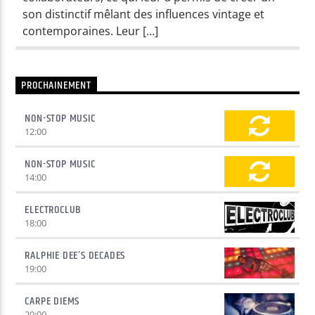
son distinctif mêlant des influences vintage et
contemporaines. Leur […]
Yellow Radio
PROCHAINEMENT
Yellow Riviera
NON-STOP MUSIC
12:00
Yellow Party
NON-STOP MUSIC
14:00
ELECTROCLUB
18:00
RALPHIE DEE’S DECADES
19:00
CARPE DIEMS
20:00