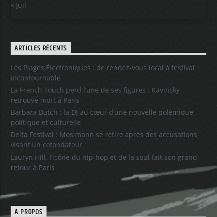
« Juil
ARTICLES RÉCENTS
Les Plages Électroniques : de rendez-vous local à festival
incontournable
La French Touch perd l’une de ses figures : Kavinsky
retrouvé mort à Paris
Barbara Butch : la DJ au cœur d’une nouvelle polémique
politique et culturelle
Delta Festival : Mosimann se retire après des accusations
visant un cofondateur
Lauryn Hill, l’icône du hip-hop et de la soul fait son grand
retour à Paris
A PROPOS