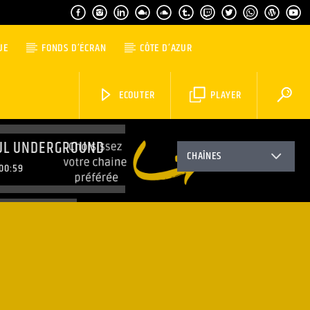
UE
FONDS D’ÉCRAN
CÔTE D’AZUR
ECOUTER
PLAYER
UL UNDERGROUND
CHAÎNES
00:59
ING PARTY
1:59