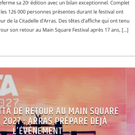
eferme sa 20ᵉ édition avec un bilan exceptionnel. Complet
, les 126 000 personnes présentes durant le festival ont
r de la Citadelle d’Arras. Des têtes d’affiche qui ont tenu
our son retour au Main Square Festival après 17 ans, […]
TTA DE RETOUR AU MAIN SQUARE
L 2027 : ARRAS PRÉPARE DÉJÀ
L’ÉVÉNEMENT