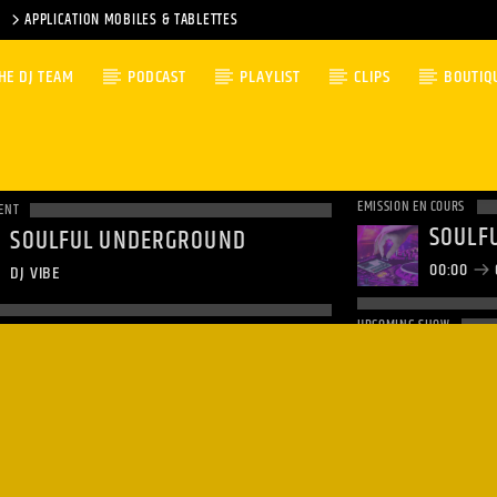
APPLICATION MOBILES & TABLETTES
HE DJ TEAM
PODCAST
PLAYLIST
CLIPS
BOUTIQ
EMISSION EN COURS
ENT
SOULF
SOULFUL UNDERGROUND
00:00
DJ VIBE
UPCOMING SHOW
CLUBB
01:00
0