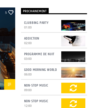
PROCHAINEMENT
5
CLUBBING PARTY
01:00
ADDICTION
02:00
PROGRAMME DE NUIT
03:00
GOOD MORNING WORLD
06:00
NON-STOP MUSIC
09:00
NON-STOP MUSIC
12:00