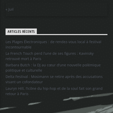
« Juil
ARTICLES RÉCENTS
Les Plages Électroniques : de rendez-vous local à festival
incontournable
La French Touch perd l’une de ses figures : Kavinsky
retrouvé mort à Paris
Barbara Butch : la DJ au cœur d’une nouvelle polémique
politique et culturelle
Delta Festival : Mosimann se retire après des accusations
visant un cofondateur
Lauryn Hill, l’icône du hip-hop et de la soul fait son grand
retour à Paris