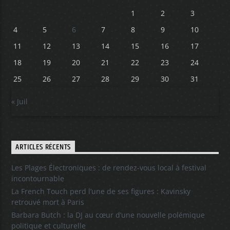
1
2
3
4
5
6
7
8
9
10
11
12
13
14
15
16
17
18
19
20
21
22
23
24
25
26
27
28
29
30
31
« Juil
ARTICLES RÉCENTS
Les Plages Électroniques : de rendez-vous local à festival
incontournable
La French Touch perd l’une de ses figures : Kavinsky
retrouvé mort à Paris
Barbara Butch : la DJ au cœur d’une nouvelle polémique
politique et culturelle