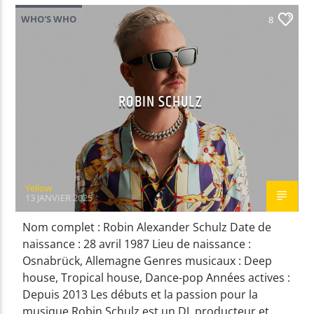
WHO'S WHO
8
EN CE MOMENT
RALPHIE DEE'S DECADES
RALPHIE DEE
ROBIN SCHULZ
EMISSION EN COURS
RALPHIE DEE’S DECADES
Yellow
19:00
19:59
13 JANVIER 2025
Nom complet : Robin Alexander Schulz Date de
UPCOMING SHOW
naissance : 28 avril 1987 Lieu de naissance :
CARPE DIEMS
Osnabrück, Allemagne Genres musicaux : Deep
20:00
20:59
house, Tropical house, Dance-pop Années actives :
Depuis 2013 Les débuts et la passion pour la
musique Robin Schulz est un DJ, producteur et