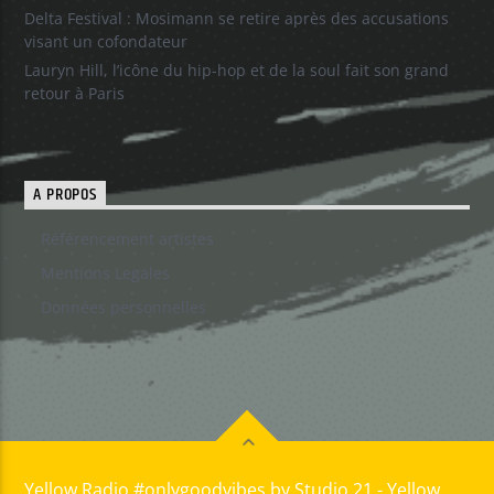
Delta Festival : Mosimann se retire après des accusations
visant un cofondateur
Lauryn Hill, l’icône du hip-hop et de la soul fait son grand
retour à Paris
A PROPOS
Référencement artistes
Mentions Legales
Données personnelles
Yellow Radio #onlygoodvibes by Studio 21 - Yellow