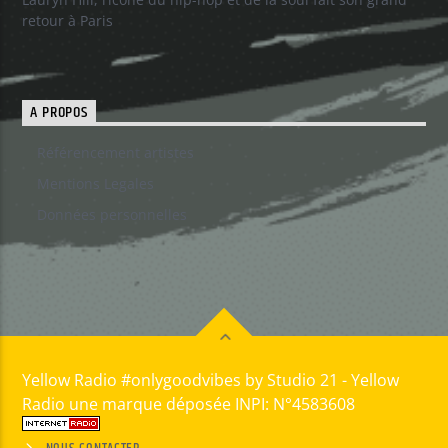
retour à Paris
A PROPOS
Référencement artistes
Mentions Legales
Données personnelles
Yellow Radio #onlygoodvibes by Studio 21 - Yellow
Radio une marque déposée INPI: N°4583608