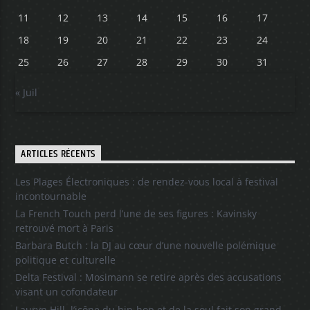
11
12
13
14
15
16
17
18
19
20
21
22
23
24
25
26
27
28
29
30
31
« Juil
ARTICLES RÉCENTS
Les Plages Électroniques : de rendez-vous local à festival
incontournable
La French Touch perd l’une de ses figures : Kavinsky
retrouvé mort à Paris
Barbara Butch : la DJ au cœur d’une nouvelle polémique
politique et culturelle
Delta Festival : Mosimann se retire après des accusations
visant un cofondateur
Lauryn Hill, l’icône du hip-hop et de la soul fait son grand