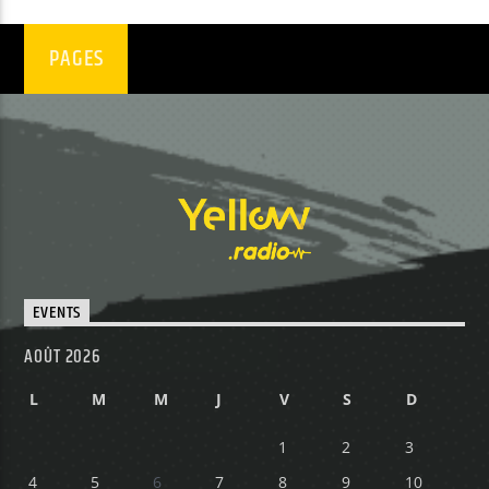
PAGES
EVENTS
AOÛT 2026
L
M
M
J
V
S
D
1
2
3
4
5
6
7
8
9
10