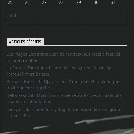
25
26
27
28
29
30
31
« Juil
ARTICLES RÉCENTS
Les Plages Électroniques : de rendez-vous local à festival
incontournable
La French Touch perd l’une de ses figures : Kavinsky
retrouvé mort à Paris
Barbara Butch : la DJ au cœur d’une nouvelle polémique
politique et culturelle
Delta Festival : Mosimann se retire après des accusations
visant un cofondateur
Lauryn Hill, l’icône du hip-hop et de la soul fait son grand
retour à Paris