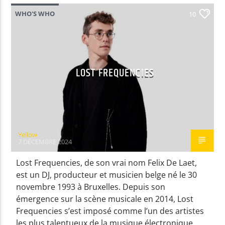
WHO'S WHO
10
EN CE MOMENT
MAGNETIZE
PURE DISCO GROOVE
LOST FREQUENCIES
EMISSION EN COURS
NON-STOP MUSIC
Yellow
14:00
16:59
7 DÉCEMBRE 2024
Lost Frequencies, de son vrai nom Felix De Laet,
UPCOMING SHOW
est un DJ, producteur et musicien belge né le 30
AFTER WORK
novembre 1993 à Bruxelles. Depuis son
17:00
18:59
émergence sur la scène musicale en 2014, Lost
Frequencies s’est imposé comme l’un des artistes
les plus talentueux de la musique électronique,