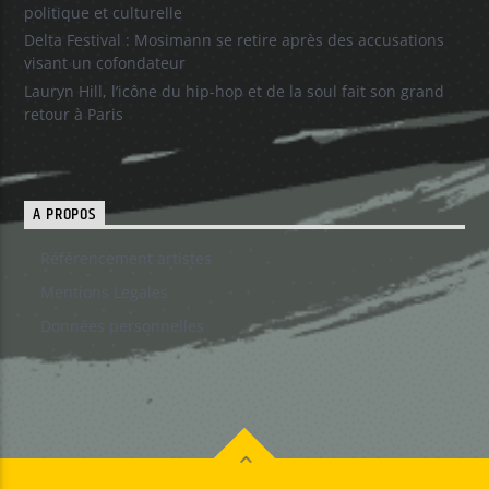
politique et culturelle
Delta Festival : Mosimann se retire après des accusations
visant un cofondateur
Lauryn Hill, l’icône du hip-hop et de la soul fait son grand
retour à Paris
A PROPOS
Référencement artistes
Mentions Legales
Données personnelles