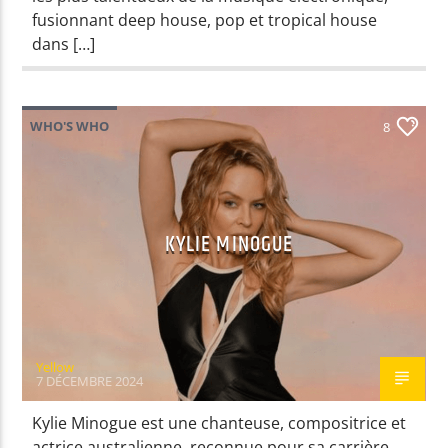
fusionnant deep house, pop et tropical house
dans […]
Yellow Radio
WHO'S WHO
8
Yellow Riviera
Yellow Party
KYLIE MINOGUE
Yellow
7 DÉCEMBRE 2024
Kylie Minogue est une chanteuse, compositrice et
actrice australienne, reconnue pour sa carrière