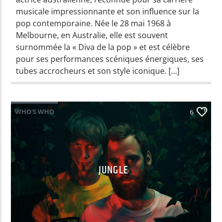
musicale impressionnante et son influence sur la
pop contemporaine. Née le 28 mai 1968 à
Melbourne, en Australie, elle est souvent
surnommée la « Diva de la pop » et est célèbre
pour ses performances scéniques énergiques, ses
tubes accrocheurs et son style iconique. […]
WHO'S WHO
6
JUNGLE