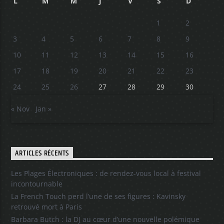
L
M
M
J
V
S
D
1
2
3
4
5
6
7
8
9
10
11
12
13
14
15
16
17
18
19
20
21
22
23
24
25
26
27
28
29
30
« Nov
Jan »
ARTICLES RÉCENTS
Les Plages Électroniques : de rendez-vous local à festival
incontournable
La French Touch perd l’une de ses figures : Kavinsky
retrouvé mort à Paris
Barbara Butch : la DJ au cœur d’une nouvelle polémique