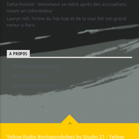
Delta Festival : Mosimann se retire après des accusations
visant un cofondateur
Lauryn Hill, l’icône du hip-hop et de la soul fait son grand
retour à Paris
A PROPOS
Référencement artistes
Mentions Legales
Données personnelles
Yellow Radio #onlygoodvibes by Studio 21 - Yellow