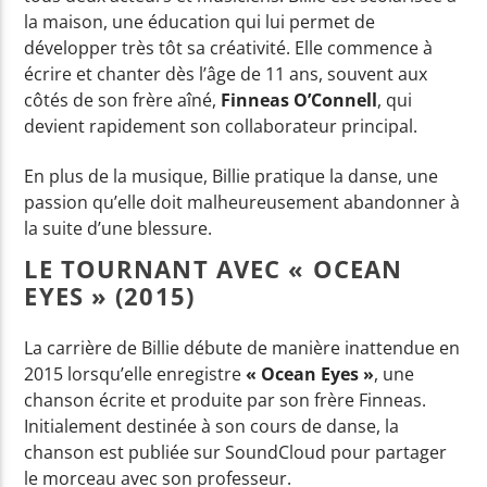
la maison, une éducation qui lui permet de
développer très tôt sa créativité. Elle commence à
Yellow Radio
écrire et chanter dès l’âge de 11 ans, souvent aux
côtés de son frère aîné,
Finneas O’Connell
, qui
devient rapidement son collaborateur principal.
Yellow Riviera
En plus de la musique, Billie pratique la danse, une
passion qu’elle doit malheureusement abandonner à
la suite d’une blessure.
Yellow Party
LE TOURNANT AVEC « OCEAN
EYES » (2015)
La carrière de Billie débute de manière inattendue en
2015 lorsqu’elle enregistre
« Ocean Eyes »
, une
chanson écrite et produite par son frère Finneas.
Initialement destinée à son cours de danse, la
chanson est publiée sur SoundCloud pour partager
le morceau avec son professeur.