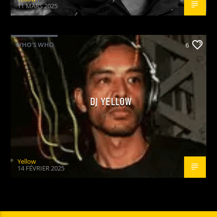
11 MARS 2025
WHO'S WHO
6
DJ YELLOW
Yellow
14 FÉVRIER 2025