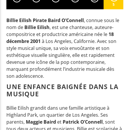
5
EN CE MOMENT
Billie Eilish Pirate Baird O’Connell
, connue sous le
nom de
Billie Eilish
, est une chanteuse, auteure-
FADE TO GREY (PATCH SAFARI REMIX)
compositrice et productrice américaine née le
18
VISAGE
décembre 2001
à Los Angeles, Californie. Avec son
style musical unique, sa voix envoûtante et son
esthétique visuelle singulière, elle est rapidement
devenue une icône de la pop contemporaine,
EMISSION EN COURS
marquant profondément l’industrie musicale dès
NON-STOP MUSIC
son adolescence.
14:00
16:59
UNE ENFANCE BAIGNÉE DANS LA
MUSIQUE
UPCOMING SHOW
AFTER WORK
Billie Eilish grandit dans une famille artistique à
17:00
18:59
Highland Park, un quartier de Los Angeles. Ses
parents,
Maggie Baird
et
Patrick O’Connell
, sont
tous deux acteurs et musiciens. Billie est scolarisée à