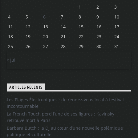
1
2
3
4
5
6
7
8
9
10
11
12
13
14
15
16
17
18
19
20
21
22
23
24
25
26
27
28
29
30
31
« Juil
ARTICLES RÉCENTS
Les Plages Électroniques : de rendez-vous local à festival
incontournable
La French Touch perd l’une de ses figures : Kavinsky
retrouvé mort à Paris
Barbara Butch : la DJ au cœur d’une nouvelle polémique
politique et culturelle