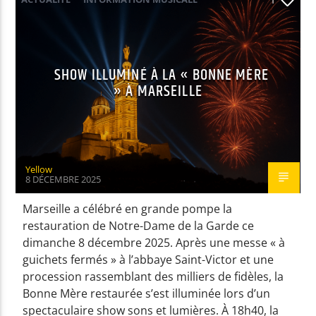
SHOW ILLUMINÉ À LA « BONNE MÈRE
» À MARSEILLE
Yellow
8 DÉCEMBRE 2025
Marseille a célébré en grande pompe la
restauration de Notre-Dame de la Garde ce
dimanche 8 décembre 2025. Après une messe « à
guichets fermés » à l’abbaye Saint-Victor et une
procession rassemblant des milliers de fidèles, la
Bonne Mère restaurée s’est illuminée lors d’un
spectaculaire show sons et lumières. À 18h40, la