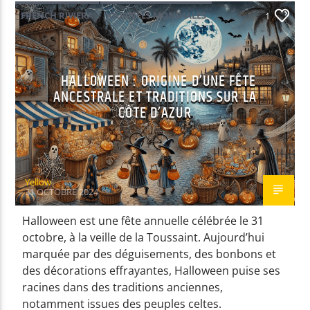
FRENCH RIVIERA
JOURNÉES MONDIALES
1
HALLOWEEN : ORIGINE D’UNE FÊTE
ANCESTRALE ET TRADITIONS SUR LA
CÔTE D’AZUR
Yellow
31 OCTOBRE 2024
Halloween est une fête annuelle célébrée le 31
octobre, à la veille de la Toussaint. Aujourd’hui
marquée par des déguisements, des bonbons et
des décorations effrayantes, Halloween puise ses
racines dans des traditions anciennes,
notamment issues des peuples celtes.