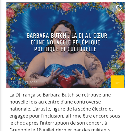
ACTUALITÉ
ARTISTES
SPECTACLE
1
EN CE MOMENT
HURT
BARBARA BUTCH : LA DJ AU CŒUR
ONEREPUBLIC
D’UNE NOUVELLE POLÉMIQUE
POLITIQUE ET CULTURELLE
EMISSION EN COURS
NON-STOP MUSIC
Yellow
09:00
11:59
23 JUILLET 2026
La DJ française Barbara Butch se retrouve une
UPCOMING SHOW
nouvelle fois au centre d’une controverse
NON-STOP MUSIC
nationale. L’artiste, figure de la scène électro et
12:00
13:59
engagée pour l’inclusion, affirme être encore sous
le choc après l’interruption de son concert à
Grenoble le 18 juillet dernier par des militants