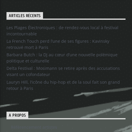
ARTICLES RÉCENTS
Les Plages Électroniques : de rendez-vous local à festival
incontournable
La French Touch perd l’une de ses figures : Kavinsky
retrouvé mort à Paris
Barbara Butch : la DJ au cœur d’une nouvelle polémique
politique et culturelle
Delta Festival : Mosimann se retire après des accusations
visant un cofondateur
Lauryn Hill, l’icône du hip-hop et de la soul fait son grand
retour à Paris
A PROPOS
Référencement artistes