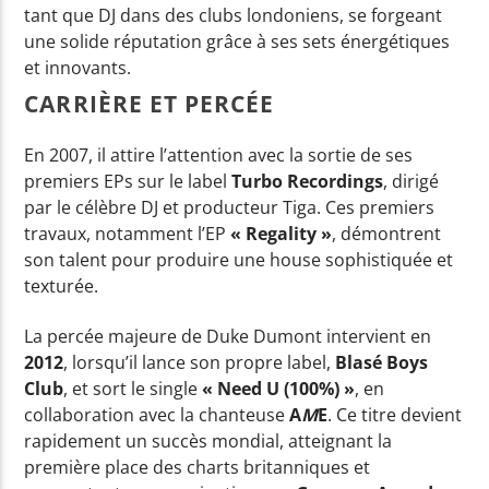
tant que DJ dans des clubs londoniens, se forgeant
une solide réputation grâce à ses sets énergétiques
Yellow Radio
et innovants.
CARRIÈRE ET PERCÉE
En 2007, il attire l’attention avec la sortie de ses
Yellow Riviera
premiers EPs sur le label
Turbo Recordings
, dirigé
par le célèbre DJ et producteur Tiga. Ces premiers
travaux, notamment l’EP
« Regality »
, démontrent
Yellow Party
son talent pour produire une house sophistiquée et
texturée.
La percée majeure de Duke Dumont intervient en
2012
, lorsqu’il lance son propre label,
Blasé Boys
Club
, et sort le single
« Need U (100%) »
, en
collaboration avec la chanteuse
A
M
E
. Ce titre devient
rapidement un succès mondial, atteignant la
première place des charts britanniques et