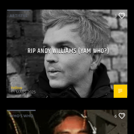
ARTISTES
3
RIP ANDY WILLIAMS (YAM WHO?)
Yellow
11 MARS 2025
WHO'S WHO
6