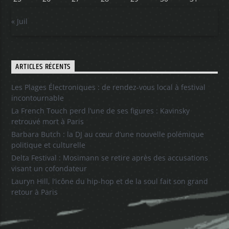
« Juil
ARTICLES RÉCENTS
Les Plages Électroniques : de rendez-vous local à festival
incontournable
La French Touch perd l’une de ses figures : Kavinsky
retrouvé mort à Paris
Barbara Butch : la DJ au cœur d’une nouvelle polémique
politique et culturelle
Delta Festival : Mosimann se retire après des accusations
visant un cofondateur
Lauryn Hill, l’icône du hip-hop et de la soul fait son grand
retour à Paris