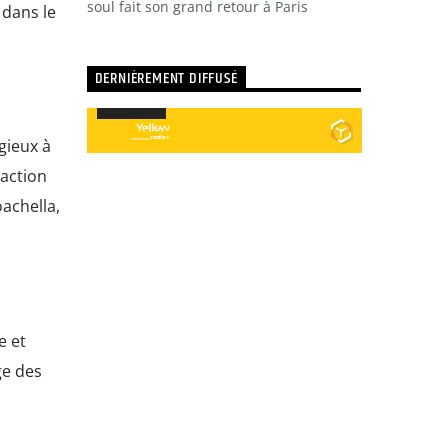
soul fait son grand retour à Paris
 dans le
DERNIÈREMENT DIFFUSÉ
Utilisez
00:00
00:00
les
Lecteur
flèches
gieux à
audio
haut/bas
raction
pour
achella,
augmenter
ou
diminuer
le
volume.
e et
ge des