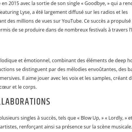
 en 2015 avec la sortie de son single « Goodbye, » qui a ren
aturing Lyse, a été largement diffusé sur les radios et les
ant des millions de vues sur YouTube. Ce succès a propulsé
permis de se produire dans de nombreux festivals à travers l
élodique et émotionnel, combinant des éléments de deep h
uctions se distinguent par des mélodies envoûtantes, des b
rsives. Il aime jouer avec les voix et les samples, créant 
cœur et le corps.
LLABORATIONS
usieurs singles à succès, tels que « Blow Up, » « Lordly, » et 
s artistes, renforçant ainsi sa présence sur la scène musicale