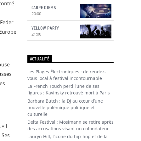
contré
CARPE DIEMS
20:00
 Feder
YELLOW PARTY
’Europe.
21:00
ACTUALITÉ
ouse
Les Plages Électroniques : de rendez-
asses
vous local à festival incontournable
des
La French Touch perd l’une de ses
figures : Kavinsky retrouvé mort à Paris
Barbara Butch : la DJ au cœur d’une
nouvelle polémique politique et
culturelle
Delta Festival : Mosimann se retire après
« I
des accusations visant un cofondateur
. Ses
Lauryn Hill, l’icône du hip-hop et de la