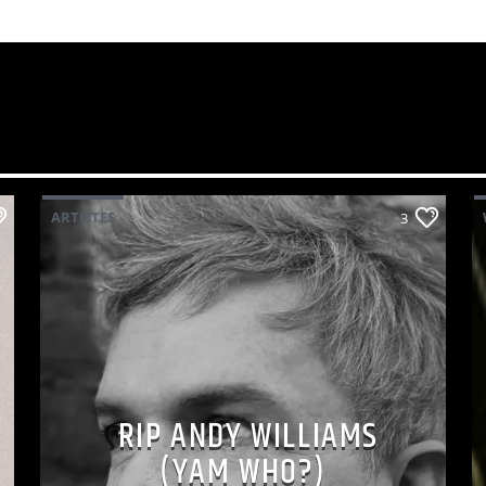
ARTISTES
3
RIP ANDY WILLIAMS
(YAM WHO?)