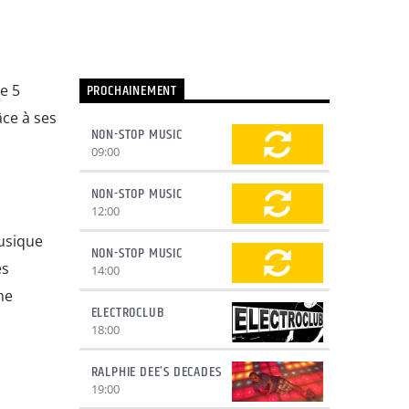
PROCHAINEMENT
e 5
âce à ses
NON-STOP MUSIC
09:00
NON-STOP MUSIC
12:00
musique
NON-STOP MUSIC
es
14:00
me
ELECTROCLUB
18:00
RALPHIE DEE’S DECADES
19:00