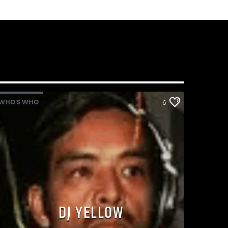
WHO'S WHO
6
DJ YELLOW