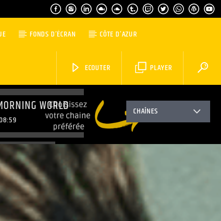
UE
FONDS D’ÉCRAN
CÔTE D’AZUR
ECOUTER
PLAYER
MORNING WORLD
CHAÎNES
08:59
TOP MUSIC
11:59