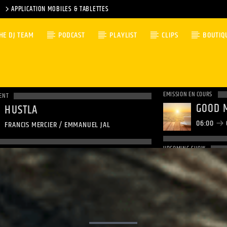
APPLICATION MOBILES & TABLETTES
HE DJ TEAM
PODCAST
PLAYLIST
CLIPS
BOUTIQ
EMISSION EN COURS
ENT
GOOD 
HUSTLA
06:00
FRANCIS MERCIER / EMMANUEL JAL
UPCOMING SHOW
NON-S
09:00