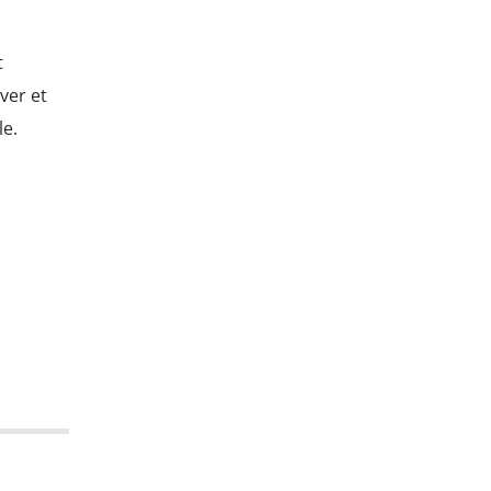
t
ver et
le.