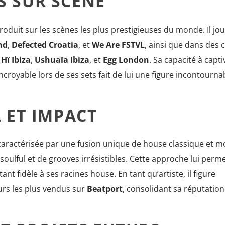
 SUR SCÈNE
roduit sur les scènes les plus prestigieuses du monde. Il jo
nd
,
Defected Croatia
, et
We Are FSTVL
, ainsi que dans des 
e
Hï Ibiza
,
Ushuaïa Ibiza
, et
Egg London
. Sa capacité à capti
ncroyable lors de ses sets fait de lui une figure incontournab
 ET IMPACT
caractérisée par une fusion unique de house classique et m
soulful et de grooves irrésistibles. Cette approche lui perm
ant fidèle à ses racines house. En tant qu’artiste, il figure
rs les plus vendus sur
Beatport
, consolidant sa réputatio