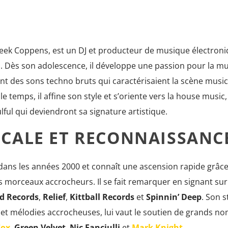
reek Coppens, est un DJ et producteur de musique électron
. Dès son adolescence, il développe une passion pour la m
ent des sons techno bruts qui caractérisaient la scène music
e temps, il affine son style et s’oriente vers la house music,
ful qui deviendront sa signature artistique.
ICALE ET RECONNAISSANC
dans les années 2000 et connaît une ascension rapide grâce
es morceaux accrocheurs. Il se fait remarquer en signant sur
d Records
,
Relief
,
Kittball Records
et
Spinnin’ Deep
. Son s
et mélodies accrocheuses, lui vaut le soutien de grands no
Cox
,
Green Velvet
,
Nic Fanciulli
et
Mark Knight
.