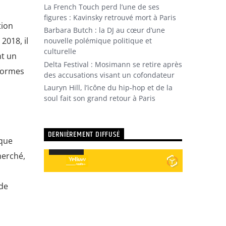
La French Touch perd l’une de ses
figures : Kavinsky retrouvé mort à Paris
tion
Barbara Butch : la DJ au cœur d’une
2018, il
nouvelle polémique politique et
culturelle
nt un
Delta Festival : Mosimann se retire après
eformes
des accusations visant un cofondateur
Lauryn Hill, l’icône du hip-hop et de la
soul fait son grand retour à Paris
DERNIÈREMENT DIFFUSÉ
 que
Utilisez
00:00
00:00
les
herché,
Lecteur
flèches
audio
haut/bas
 de
pour
augmenter
ou
diminuer