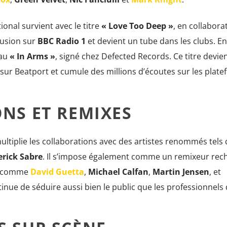
onal survient avec le titre
« Love Too Deep »
, en collabora
fusion sur
BBC Radio 1
et devient un tube dans les clubs. En 
eau
« In Arms »
, signé chez Defected Records. Ce titre devie
sur Beatport et cumule des millions d’écoutes sur les plat
NS ET REMIXES
ltiplie les collaborations avec des artistes renommés tels
rick Sabre
. Il s’impose également comme un remixeur rec
es comme
David Guetta
,
Michael Calfan
,
Martin Jensen
, et
tinue de séduire aussi bien le public que les professionnels