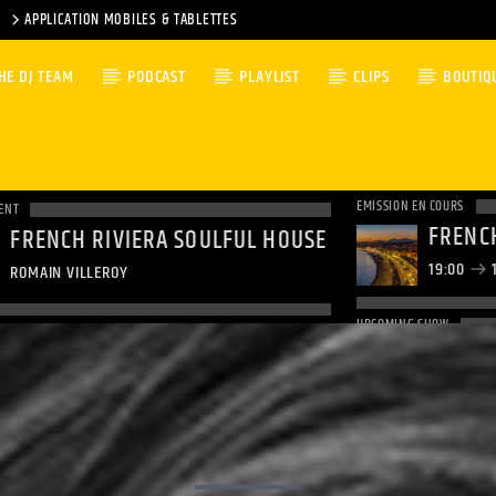
APPLICATION MOBILES & TABLETTES
HE DJ TEAM
PODCAST
PLAYLIST
CLIPS
BOUTIQ
EMISSION EN COURS
ENT
FRENCH RIVIERA SOULFUL HOUSE
19:00
1
ROMAIN VILLEROY
UPCOMING SHOW
CLUBB
20:00