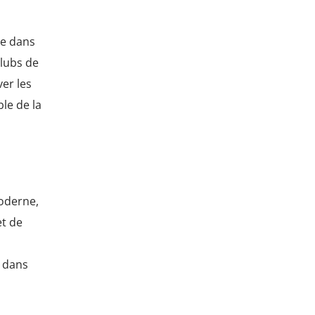
le
volume.
ue dans
clubs de
ver les
le de la
oderne,
et de
n dans