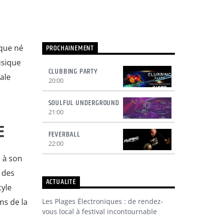
PROCHAINEMENT
ique né
usique
CLUBBING PARTY
ale
20:00
SOULFUL UNDERGROUND
21:00
E
FEVERBALL
22:00
 à son
 des
ACTUALITÉ
tyle
ms de la
Les Plages Électroniques : de rendez-
vous local à festival incontournable