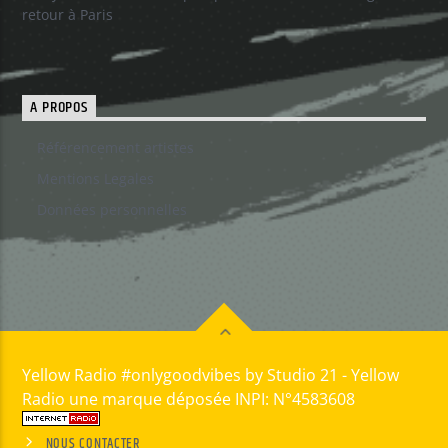
retour à Paris
A PROPOS
Référencement artistes
Mentions Legales
Données personnelles
Yellow Radio #onlygoodvibes by Studio 21 - Yellow
Radio une marque déposée INPI: N°4583608
NOUS CONTACTER