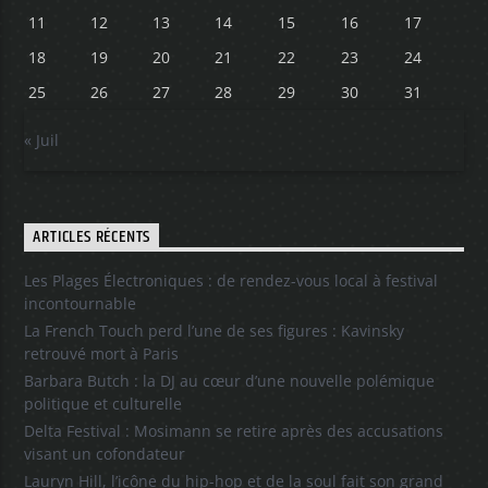
11
12
13
14
15
16
17
18
19
20
21
22
23
24
25
26
27
28
29
30
31
« Juil
ARTICLES RÉCENTS
Les Plages Électroniques : de rendez-vous local à festival
incontournable
La French Touch perd l’une de ses figures : Kavinsky
retrouvé mort à Paris
Barbara Butch : la DJ au cœur d’une nouvelle polémique
politique et culturelle
Delta Festival : Mosimann se retire après des accusations
visant un cofondateur
Lauryn Hill, l’icône du hip-hop et de la soul fait son grand