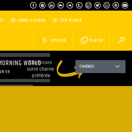
UE
FONDS D’ÉCRAN
CÔTE D’AZUR
ECOUTER
PLAYER
MORNING WORLD
CHAÎNES
08:59
TOP MUSIC
11:59