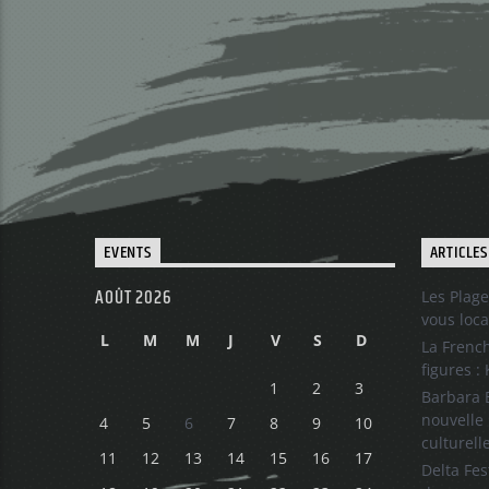
EVENTS
ARTICLES
AOÛT 2026
Les Plage
vous loca
L
M
M
J
V
S
D
La French
figures :
1
2
3
Barbara B
nouvelle 
4
5
6
7
8
9
10
culturell
11
12
13
14
15
16
17
Delta Fes