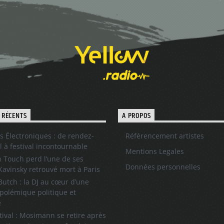
 RÉCENTS
A PROPOS
s Électroniques : de rendez-
Référencement artistes
l à festival incontournable
Mentions Legales
 Touch perd l’une de ses
Données personnelles
 Kavinsky retrouvé mort à Paris
utch : la DJ au cœur d’une
polémique politique et
e
tival : Mosimann se retire après