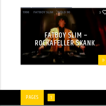
1998
FATBOY SLIM
GOLD 90
3
POP ELECTRO
TOUQUET MUSIC BEACH 2025
FATBOY SLIM –
ROCKAFELLER SKANK
PAGES
1