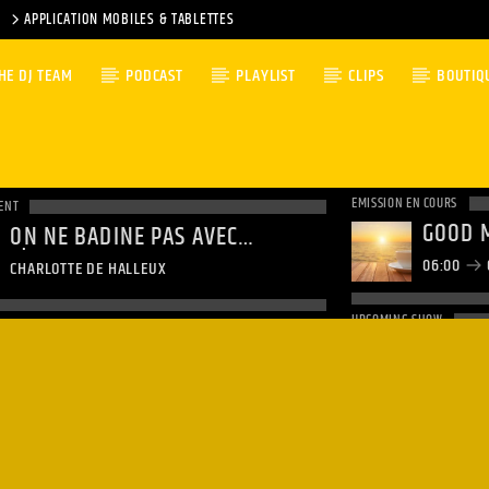
APPLICATION MOBILES & TABLETTES
HE DJ TEAM
PODCAST
PLAYLIST
CLIPS
BOUTIQ
EMISSION EN COURS
ENT
GOOD 
ON NE BADINE PAS AVEC
L'AMOUR
06:00
CHARLOTTE DE HALLEUX
UPCOMING SHOW
NON-S
09:00