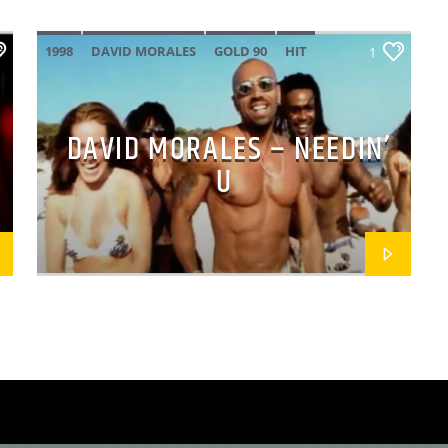
1998
DAVID MORALES
GOLD 90
HIT
1
DAVID MORALES – NEEDIN’
U