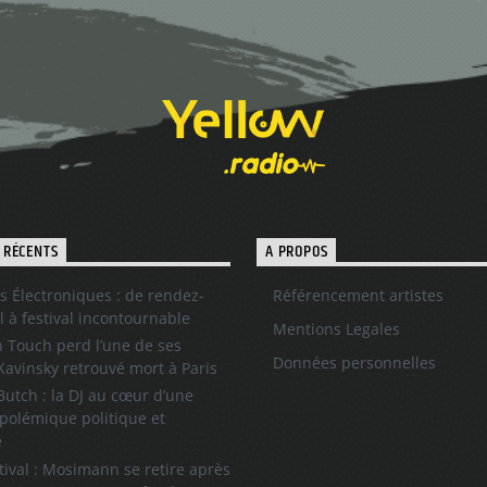
 RÉCENTS
A PROPOS
s Électroniques : de rendez-
Référencement artistes
l à festival incontournable
Mentions Legales
 Touch perd l’une de ses
Données personnelles
 Kavinsky retrouvé mort à Paris
utch : la DJ au cœur d’une
polémique politique et
e
tival : Mosimann se retire après