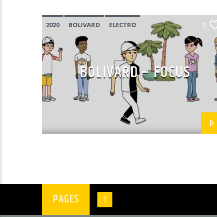
2020
BOLIVARD
ELECTRO
0
FRANÇAIS
NOUVEAUTÉ
BOLIVARD – FOCUS
PAGES
1