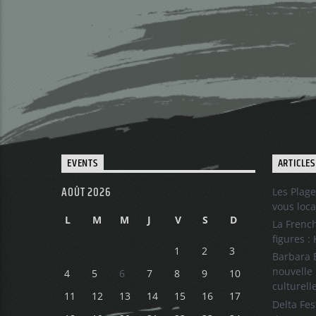
EVENTS
ARTICLES
AOÛT 2026
Les Plage
vous loca
L
M
M
J
V
S
D
La French
figures :
1
2
3
Barbara B
nouvelle 
4
5
6
7
8
9
10
culturell
11
12
13
14
15
16
17
Delta Fes