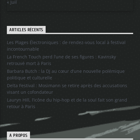
« Juil
ARTICLES RÉCENTS
Les Plages Électroniques : de rendez-vous local à festival
incontournable
La French Touch perd l’une de ses figures : Kavinsky
retrouvé mort à Paris
Barbara Butch : la DJ au cœur d’une nouvelle polémique
politique et culturelle
Delta Festival : Mosimann se retire après des accusations
visant un cofondateur
Lauryn Hill, l’icône du hip-hop et de la soul fait son grand
retour à Paris
A PROPOS