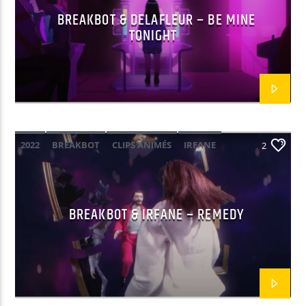
BREAKBOT & DELAFLEUR – BE MINE
TONIGHT
EN CE MOMENT
AIR
CRYSTAL MURRAY
2022
BREAKBOT
CLIPS ANIMÉS
IRFANE
2
EMISSION EN COURS
NON-STOP MUSIC
POP
14:00
16:59
BREAKBOT & IRFANE – REMEDY
UPCOMING SHOW
AFTER WORK
17:00
18:59