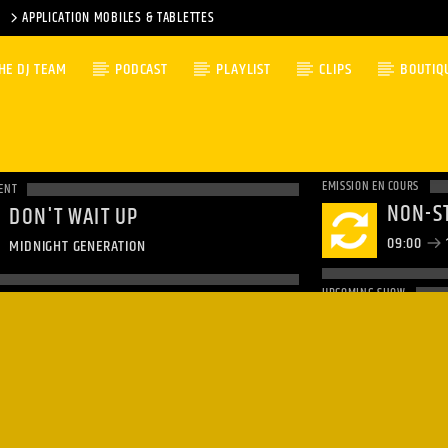
APPLICATION MOBILES & TABLETTES
HE DJ TEAM
PODCAST
PLAYLIST
CLIPS
BOUTIQ
EMISSION EN COURS
ENT
NON-S
DON'T WAIT UP
09:00
MIDNIGHT GENERATION
UPCOMING SHOW
NON-S
12:00
1