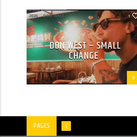
2026
DON WEST
1
MAINSQUARE FESTIVAL 2026
POP
DON WEST – SMALL
CHANGE
PAGES
1