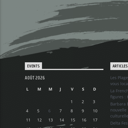
EVENTS
ARTICLES
AOÛT 2026
Les Plage
vous loca
L
M
M
J
V
S
D
La French
figures :
1
2
3
Barbara B
nouvelle 
4
5
6
7
8
9
10
culturell
11
12
13
14
15
16
17
Delta Fes