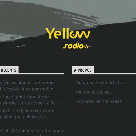
 RÉCENTS
A PROPOS
s Électroniques : de rendez-
Référencement artistes
l à festival incontournable
Mentions Legales
 Touch perd l’une de ses
Données personnelles
 Kavinsky retrouvé mort à Paris
utch : la DJ au cœur d’une
polémique politique et
e
tival : Mosimann se retire après