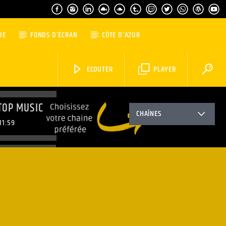
UE
FONDS D’ÉCRAN
CÔTE D’AZUR
ECOUTER
PLAYER
TOP MUSIC
CHAÎNES
11:59
TOP MUSIC
3:59