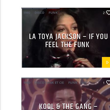
1980
DISCO
FUNK
2
LA TOYA JACKSON
LA TOYA JACKSON – IF YOU
FEEL THE FUNK
1980
DISCO FUNK ET CIE
FUNK
HIT
1
KOOL & THE GANG
KOOL & THE GANG –