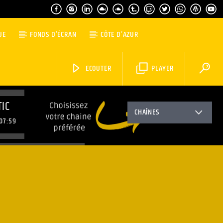
UE
FONDS D’ÉCRAN
CÔTE D’AZUR
ECOUTER
PLAYER
IC
CHAÎNES
07:59
MORNING WORLD
08:59