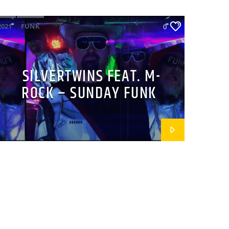
2021
FUNK
0
SILVERTWINS FEAT. M-
ROCK – SUNDAY FUNK