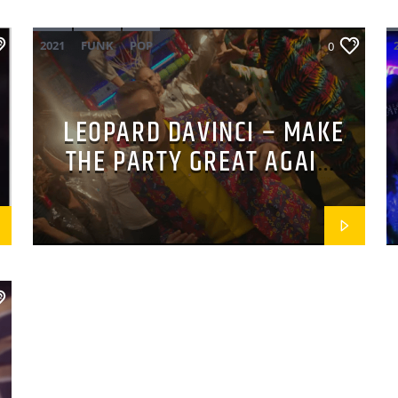
2021
FUNK
POP
0
LEOPARD DAVINCI – MAKE
THE PARTY GREAT AGAIN
(FEAT. LOUIS 707 & MR.E)