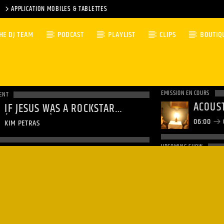
APPLICATION MOBILES & TABLETTES
HE DJ TEAM
PODCAST
PLAYLIST
CLIPS
BOUTIQ
EMISSION EN COURS
ENT
ACOUST
IF JESUS WAS A ROCKSTAR
(ACOUSTIC)
06:00
KIM PETRAS
UPCOMING SHOW
GOOD 
08:00