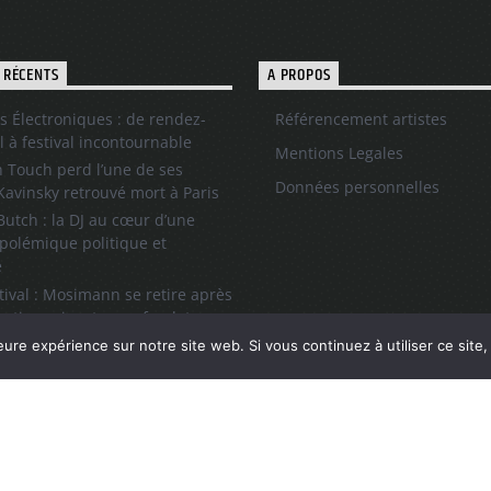
 RÉCENTS
A PROPOS
s Électroniques : de rendez-
Référencement artistes
l à festival incontournable
Mentions Legales
 Touch perd l’une de ses
Données personnelles
 Kavinsky retrouvé mort à Paris
utch : la DJ au cœur d’une
polémique politique et
e
tival : Mosimann se retire après
sations visant un cofondateur
ll, l’icône du hip-hop et de la
eure expérience sur notre site web. Si vous continuez à utiliser ce sit
 son grand retour à Paris