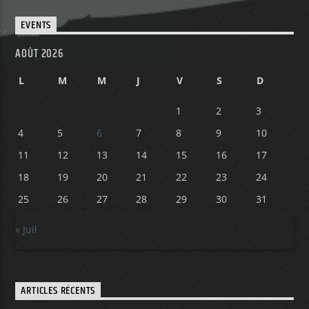
EVENTS
Yellow Radio
AOÛT 2026
L
M
M
J
V
S
D
Yellow Riviera
1
2
3
4
5
6
7
8
9
10
11
12
13
14
15
16
17
Yellow Party
18
19
20
21
22
23
24
25
26
27
28
29
30
31
« Juil
ARTICLES RÉCENTS