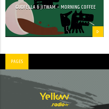
GUDFELLA & JITWAM – MORNING COFFEE
EN CE MOMENT
I WONDER IF YOU KNOW
ALOK / SOMETHING ELSE
EMISSION EN COURS
PAGES
PROGRAMME DE NUIT
02:00
05:59
UPCOMING SHOW
ACOUSTIC
06:00
07:59