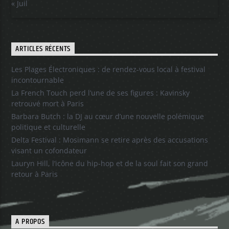
« Juil
ARTICLES RÉCENTS
Les Plages Électroniques : de rendez-vous local à festival
incontournable
La French Touch perd l’une de ses figures : Kavinsky
retrouvé mort à Paris
Barbara Butch : la DJ au cœur d’une nouvelle polémique
politique et culturelle
Delta Festival : Mosimann se retire après des accusations
visant un cofondateur
Lauryn Hill, l’icône du hip-hop et de la soul fait son grand
retour à Paris
A PROPOS