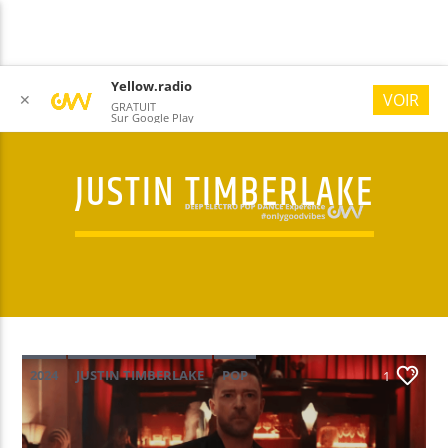
Yellow.radio
VOIR
✕
GRATUIT
Sur Google Play
JUSTIN TIMBERLAKE
YELLOW RADIO
#ONLYGOODVIBES
2024
JUSTIN TIMBERLAKE
POP
1