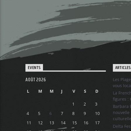
EVENTS
ARTICLES
AOÛT 2026
Les Plage
vous loca
L
M
M
J
V
S
D
La French
figures :
1
2
3
Barbara B
nouvelle 
4
5
6
7
8
9
10
culturell
11
12
13
14
15
16
17
Delta Fes