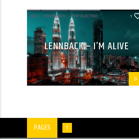
2024
LENNBACK
POP ELECTRO
1
LENNBACK – I’M ALIVE
PAGES
1