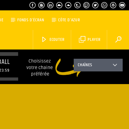
UE
FONDS D’ÉCRAN
CÔTE D’AZUR
ECOUTER
PLAYER
BALL
CHAÎNES
23:59