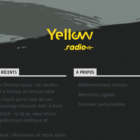
 RÉCENTS
A PROPOS
s Électroniques : de rendez-
Référencement artistes
l à festival incontournable
Mentions Legales
 Touch perd l’une de ses
Données personnelles
 Kavinsky retrouvé mort à Paris
utch : la DJ au cœur d’une
polémique politique et
e
tival : Mosimann se retire après