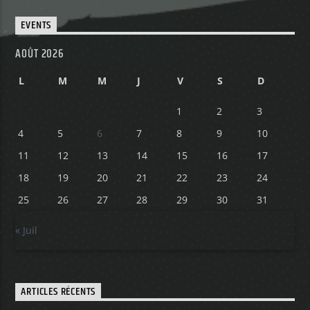
EVENTS
Yellow Radio
AOÛT 2026
L
M
M
J
V
S
D
Yellow Riviera
1
2
3
4
5
6
7
8
9
10
11
12
13
14
15
16
17
Yellow Party
18
19
20
21
22
23
24
25
26
27
28
29
30
31
« Juil
ARTICLES RÉCENTS