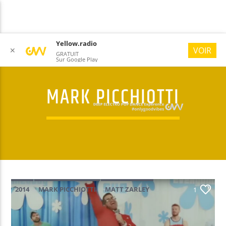
Yellow.radio
VOIR
✕
GRATUIT
Sur Google Play
MARK PICCHIOTTI
YELLOW RADIO
#ONLYGOODVIBES
2014
MARK PICCHIOTTI
MATT ZARLEY
1
POP