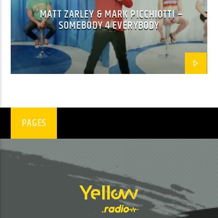
MATT ZARLEY & MARK PICCHIOTTI –
SOMEBODY 4 EVERYBODY
EN CE MOMENT
DIFFICULT TO LOVE (RADIO EDIT)
ELDERBROOK
EMISSION EN COURS
PAGES
NON-STOP MUSIC
12:00
13:59
UPCOMING SHOW
NON-STOP MUSIC
14:00
16:59