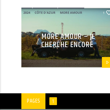
2024
CÔTE D'AZUR
MORE AMOUR
1
NOUVEAUX TALENTS
POP ROCK
MORE AMOUR – JE
CHERCHE ENCORE
PAGES
1