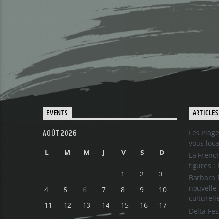
EVENTS
ARTICLES
AOÛT 2026
Les Plage
vous loca
L
M
M
J
V
S
D
La French
figures :
1
2
3
Barbara B
nouvelle 
4
5
6
7
8
9
10
culturell
11
12
13
14
15
16
17
Delta Fes