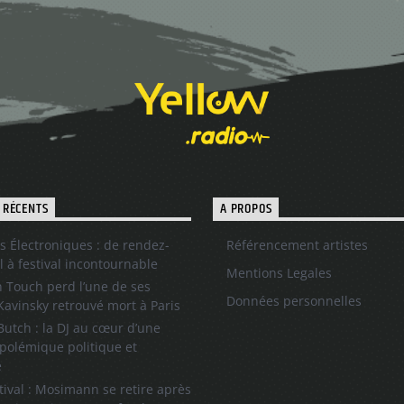
 RÉCENTS
A PROPOS
s Électroniques : de rendez-
Référencement artistes
l à festival incontournable
Mentions Legales
 Touch perd l’une de ses
Données personnelles
 Kavinsky retrouvé mort à Paris
utch : la DJ au cœur d’une
polémique politique et
e
tival : Mosimann se retire après