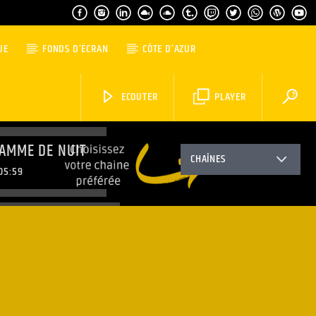
UE
FONDS D’ÉCRAN
CÔTE D’AZUR
ECOUTER
PLAYER
AMME DE NUIT
CHAÎNES
05:59
MORNING WORLD
08:59