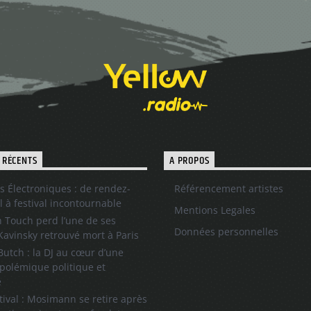
 RÉCENTS
A PROPOS
s Électroniques : de rendez-
Référencement artistes
l à festival incontournable
Mentions Legales
 Touch perd l’une de ses
Données personnelles
 Kavinsky retrouvé mort à Paris
utch : la DJ au cœur d’une
polémique politique et
e
tival : Mosimann se retire après