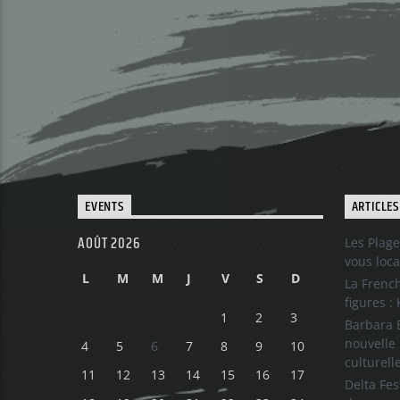
EVENTS
ARTICLES
AOÛT 2026
Les Plage
vous loca
L
M
M
J
V
S
D
La French
figures :
1
2
3
Barbara B
nouvelle 
4
5
6
7
8
9
10
culturell
11
12
13
14
15
16
17
Delta Fes