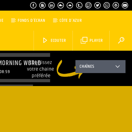
UE
FONDS D’ÉCRAN
CÔTE D’AZUR
ECOUTER
PLAYER
MORNING WORLD
CHAÎNES
08:59
TOP MUSIC
11:59