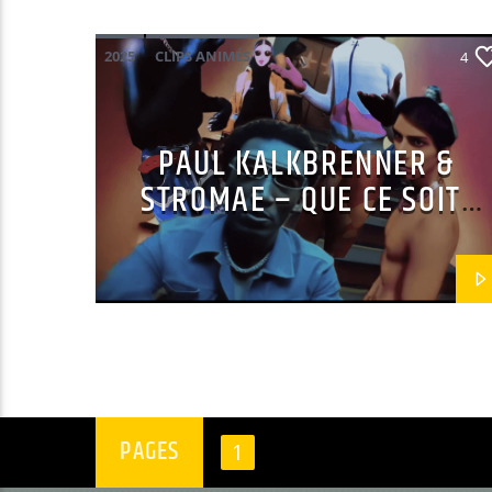
2025
CLIPS ANIMÉS
4
MAINSQUARE FESTIVAL 2026
PAUL KALKBRENNER
POP ELECTRO
PAUL KALKBRENNER &
STROMAE
STROMAE – QUE CE SOIT
CLAIR
PAGES
1