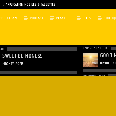
APPLICATION MOBILES & TABLETTES
HE DJ TEAM
PODCAST
PLAYLIST
CLIPS
BOUTIQ
EMISSION EN COURS
ENT
GOOD 
SWEET BLINDNESS
06:00
MIGHTY POPE
UPCOMING SHOW
NON-S
09:00