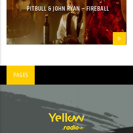
PITBULL & JOHN RYAN – FIREBALL
EN CE MOMENT
EVERYBODY'S GOT TO LEARN SOMETIME
MARTIN IKIN
EMISSION EN COURS
PAGES
NON-STOP MUSIC
09:00
11:59
UPCOMING SHOW
NON-STOP MUSIC
12:00
13:59