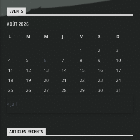
EVENTS
Yellow Radio
AOÛT 2026
L
M
M
J
V
S
D
Yellow Riviera
1
2
3
4
5
6
7
8
9
10
11
12
13
14
15
16
17
Yellow Party
18
19
20
21
22
23
24
25
26
27
28
29
30
31
« Juil
ARTICLES RÉCENTS