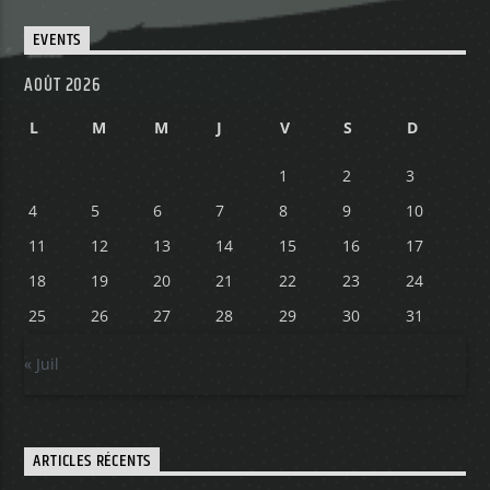
EVENTS
Yellow Radio
AOÛT 2026
L
M
M
J
V
S
D
Yellow Riviera
1
2
3
4
5
6
7
8
9
10
11
12
13
14
15
16
17
Yellow Party
18
19
20
21
22
23
24
25
26
27
28
29
30
31
« Juil
ARTICLES RÉCENTS