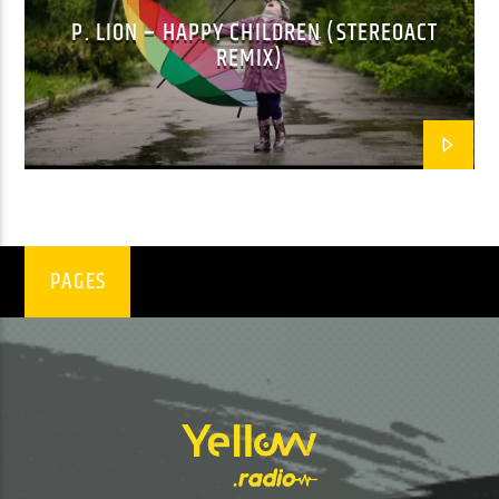
P. LION – HAPPY CHILDREN (STEREOACT
REMIX)
EN CE MOMENT
ADDICTION
DJ ADONIS
EMISSION EN COURS
PAGES
ADDICTION
02:00
02:59
UPCOMING SHOW
PROGRAMME DE NUIT
03:00
05:59