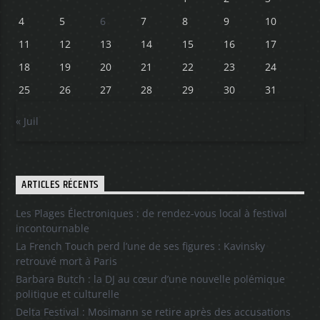
4
5
6
7
8
9
10
11
12
13
14
15
16
17
18
19
20
21
22
23
24
25
26
27
28
29
30
31
« Juil
ARTICLES RÉCENTS
Les Plages Électroniques : de rendez-vous local à festival
incontournable
La French Touch perd l’une de ses figures : Kavinsky
retrouvé mort à Paris
Barbara Butch : la DJ au cœur d’une nouvelle polémique
politique et culturelle
Delta Festival : Mosimann se retire après des accusations