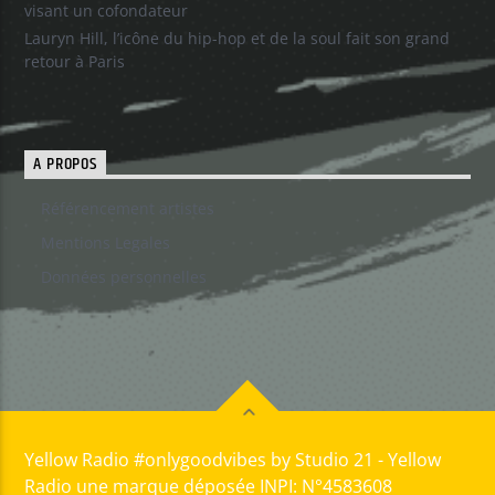
visant un cofondateur
Lauryn Hill, l’icône du hip-hop et de la soul fait son grand
retour à Paris
A PROPOS
Référencement artistes
Mentions Legales
Données personnelles
Yellow Radio #onlygoodvibes by Studio 21 - Yellow
Radio une marque déposée INPI: N°4583608