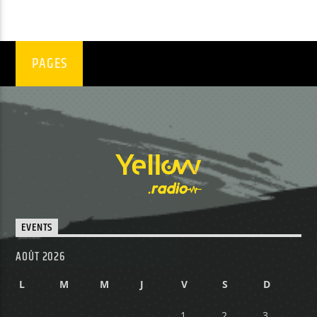
Yellow Radio
PAGES
Yellow Riviera
Yellow Party
EVENTS
AOÛT 2026
L
M
M
J
V
S
D
1
2
3