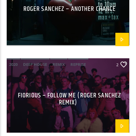
ROGER SANCHEZ – ANOTHER CHANCE
EN CE MOMENT
LIKE IT
ANOTR / 3DDY
2020
DEEP HOUSE
REMIX
REPRISE
2
EMISSION EN COURS
NON-STOP MUSIC
ROGER SANCHEZ
12:00
13:59
FIORIOUS – FOLLOW ME (ROGER SANCHEZ
REMIX)
UPCOMING SHOW
NON-STOP MUSIC
14:00
16:59