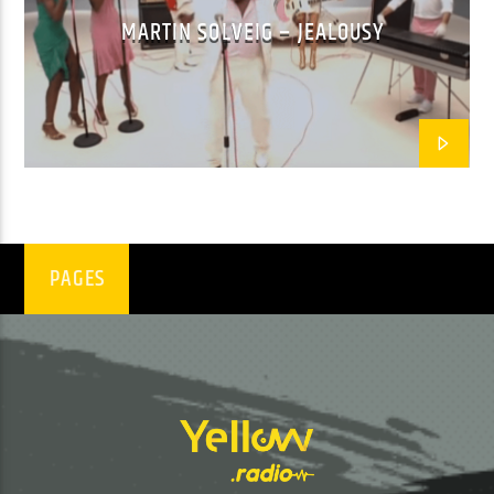
MARTIN SOLVEIG – JEALOUSY
EN CE MOMENT
C'EST A QUI LE TOUR
MYLENE FARMER
EMISSION EN COURS
PAGES
PROGRAMME DE NUIT
03:00
05:59
UPCOMING SHOW
GOOD MORNING WORLD
06:00
08:59