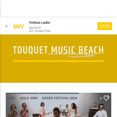
Yellow.radio
VOIR
✕
GRATUIT
Sur Google Play
TOUQUET MUSIC BEACH
YELLOW RADIO
#ONLYGOODVIBES
2008
GOLD 2000
GREEN FESTIVAL 2024
0
MARTIN SOLVEIG
REMEMBER
TOUQUET MUSIC BEACH