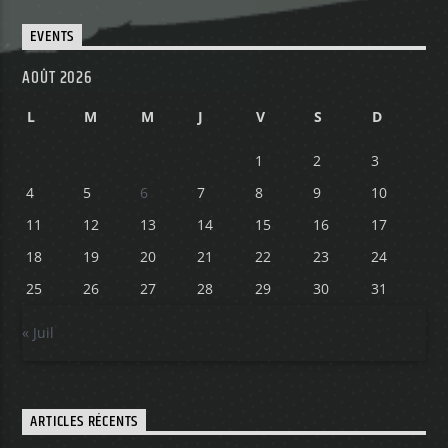
EVENTS
Yellow Radio
AOÛT 2026
L
M
M
J
V
S
D
Yellow Riviera
1
2
3
4
5
6
7
8
9
10
11
12
13
14
15
16
17
Yellow Party
18
19
20
21
22
23
24
25
26
27
28
29
30
31
« Juil
ARTICLES RÉCENTS