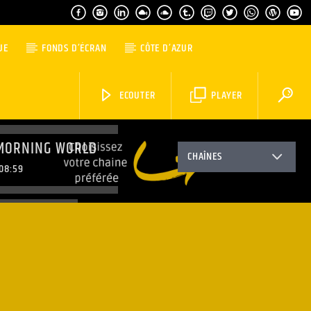
UE
FONDS D’ÉCRAN
CÔTE D’AZUR
ECOUTER
PLAYER
MORNING WORLD
CHAÎNES
08:59
TOP MUSIC
11:59