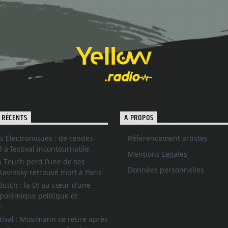
 RÉCENTS
A PROPOS
s Électroniques : de rendez-
Référencement artistes
l à festival incontournable
Mentions Legales
 Touch perd l’une de ses
Données personnelles
 Kavinsky retrouvé mort à Paris
utch : la DJ au cœur d’une
polémique politique et
e
tival : Mosimann se retire après