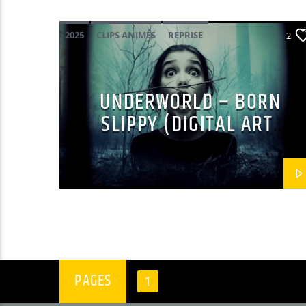
2025
CLIPS ANIMÉS
REPRISE
2
UNDERWORLD
UNDERWORLD – BORN
SLIPPY (DIGITAL ART
ELECTRONIC MUSIC VIDEO)
PAGES
1