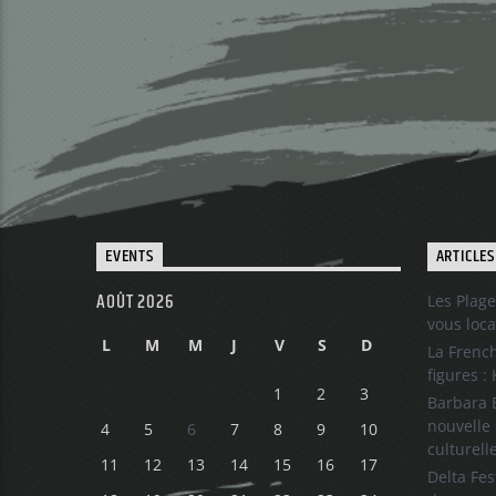
EVENTS
ARTICLES
AOÛT 2026
Les Plage
vous loca
L
M
M
J
V
S
D
La French
figures :
1
2
3
Barbara B
nouvelle 
4
5
6
7
8
9
10
culturell
11
12
13
14
15
16
17
Delta Fes