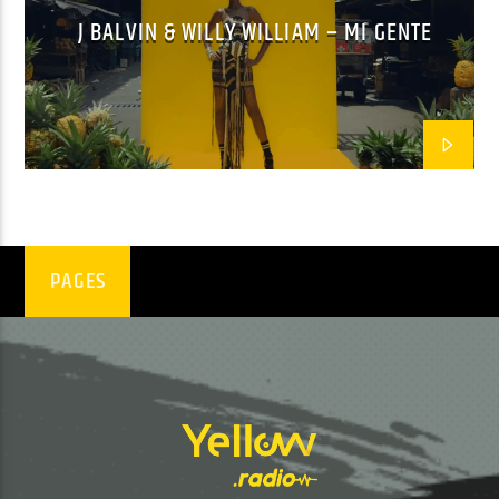
J BALVIN & WILLY WILLIAM – MI GENTE
EN CE MOMENT
ON TE L'AVAIT DIT
VOILAAA
EMISSION EN COURS
PAGES
GOOD MORNING WORLD
06:00
08:59
UPCOMING SHOW
NON-STOP MUSIC
09:00
11:59