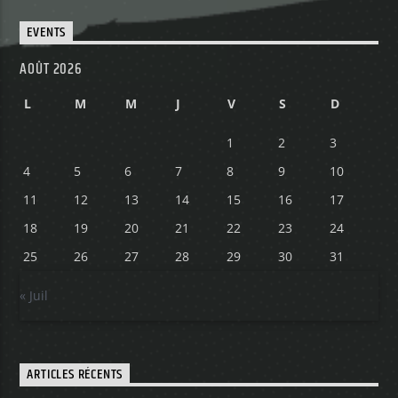
EVENTS
Yellow Radio
AOÛT 2026
L
M
M
J
V
S
D
Yellow Riviera
1
2
3
4
5
6
7
8
9
10
11
12
13
14
15
16
17
Yellow Party
18
19
20
21
22
23
24
25
26
27
28
29
30
31
« Juil
ARTICLES RÉCENTS