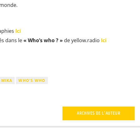
e monde.
raphies
Ici
és dans le
« Who’s who ? »
de yellow.radio
Ici
MIKA
WHO'S WHO
ARCHIVES DE L'AUTEUR