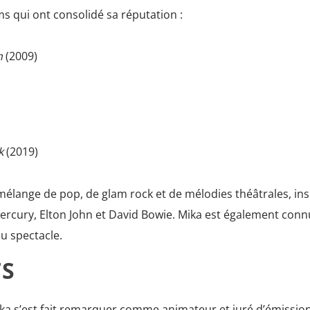
ms qui ont consolidé sa réputation :
h
(2009)
k
(2019)
mélange de pop, de glam rock et de mélodies théâtrales, ins
Mercury, Elton John et David Bowie. Mika est également con
du spectacle.
TS
ika s’est fait remarquer comme animateur et juré d’émissio