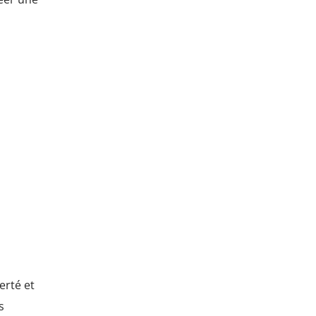
erté et
s