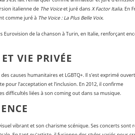
ersion italienne de
The Voice
et juré dans
X Factor Italia
. En F
ant comme juré à
The Voice : La Plus Belle Voix
.
 Eurovision de la chanson à Turin, en Italie, renforçant en
T VIE PRIVÉE
 des causes humanitaires et LGBTQ+. Il s’est exprimé ouve
te pour l’acceptation et l’inclusion. En 2012, il confirme
s difficultés liées à son coming out dans sa musique.
UENCE
visuel vibrant et son charisme scénique. Ses concerts sont 
rale. En tant qu’artiste, il fusionne des styles variés pour c