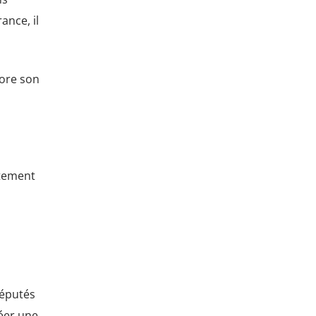
rance, il
core son
rtement
réputés
réer une