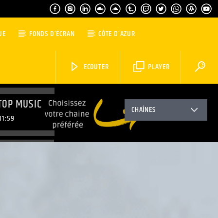
UE
FONDS D’ÉCRAN
CÔTE D’AZUR
ECOUTER
PLAYER
TOP MUSIC
CHAÎNES
11:59
TOP MUSIC
3:59