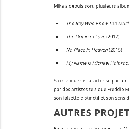
Mika a depuis sorti plusieurs albu
The Boy Who Knew Too Muc
The Origin of Love
(2012)
No Place in Heaven
(2015)
My Name Is Michael Holbroo
Sa musique se caractérise par un 
par des artistes tels que Freddie 
son falsetto distinctif et son sens 
AUTRES PROJE
En plus de sa carrière musicale, M