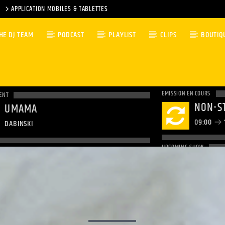
APPLICATION MOBILES & TABLETTES
HE DJ TEAM
PODCAST
PLAYLIST
CLIPS
BOUTIQ
EMISSION EN COURS
ENT
NON-S
UMAMA
09:00
DABINSKI
UPCOMING SHOW
NON-S
12:00
1