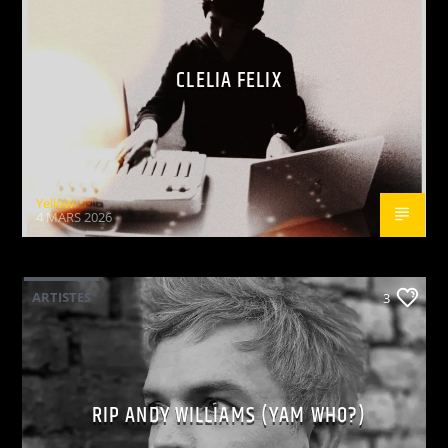
CLELIA FELIX
Yellow
4 MARS 2026
ARTISTES
3
RIP ANDY WILLIAMS (YAM WHO?)