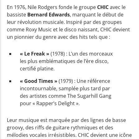
En 1976, Nile Rodgers fonde le groupe
CHIC
avec le
bassiste
Bernard Edwards
, marquant le début de
Yellow Radio
leur révolution musicale. Inspiré par des groupes
comme Roxy Music et le disco naissant, CHIC devient
un pionnier du genre avec des hits tels que :
Yellow Riviera
« Le Freak »
(1978) : L’un des morceaux
les plus emblématiques de l’ère disco,
certifié platine.
Yellow Party
« Good Times »
(1979) : Une référence
incontournable, samplée plus tard par
des artistes comme The Sugarhill Gang
pour « Rapper’s Delight ».
Leur musique est marquée par des lignes de basse
groovy, des riffs de guitare rythmiques et des
mélodies vocales irrésistibles. CHIC devient une icône