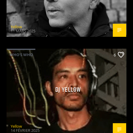
Yellow
11 MARS 2025
WHO'S WHO
6
DJ YELLOW
Yellow
14 FÉVRIER 2025