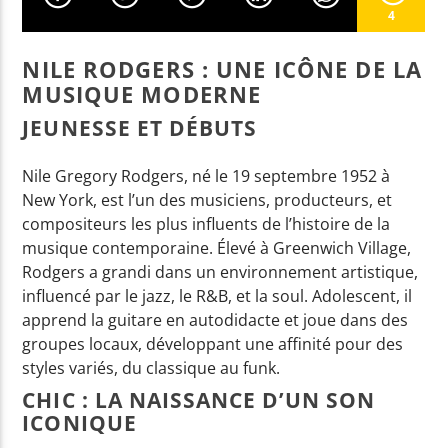
4
NILE RODGERS : UNE ICÔNE DE LA
EN CE MOMENT
MUSIQUE MODERNE
IMMORTAL DREAMS IN FAIRY DUST
CORA ESTEBAN
JEUNESSE ET DÉBUTS
(RADIO EDIT)
Nile Gregory Rodgers, né le 19 septembre 1952 à
New York, est l’un des musiciens, producteurs, et
compositeurs les plus influents de l’histoire de la
EMISSION EN COURS
musique contemporaine. Élevé à Greenwich Village,
NON-STOP MUSIC
Rodgers a grandi dans un environnement artistique,
09:00
11:59
influencé par le jazz, le R&B, et la soul. Adolescent, il
apprend la guitare en autodidacte et joue dans des
UPCOMING SHOW
groupes locaux, développant une affinité pour des
NON-STOP MUSIC
styles variés, du classique au funk.
12:00
13:59
CHIC : LA NAISSANCE D’UN SON
ICONIQUE