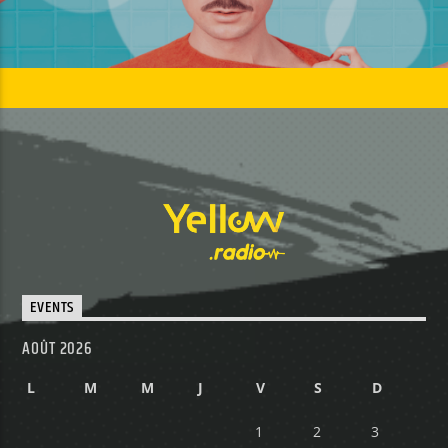
EVENTS
AOÛT 2026
L
M
M
J
V
S
D
1
2
3