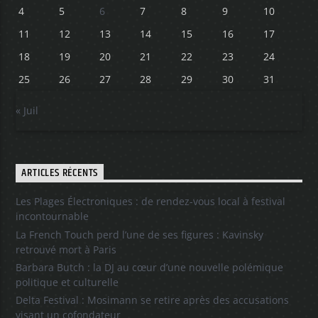
4
5
6
7
8
9
10
11
12
13
14
15
16
17
18
19
20
21
22
23
24
25
26
27
28
29
30
31
« Juil
ARTICLES RÉCENTS
Les Plages Électroniques : de rendez-vous local à festival
incontournable
La French Touch perd l’une de ses figures : Kavinsky
retrouvé mort à Paris
Barbara Butch : la DJ au cœur d’une nouvelle polémique
politique et culturelle
Delta Festival : Mosimann se retire après des accusations
visant un cofondateur