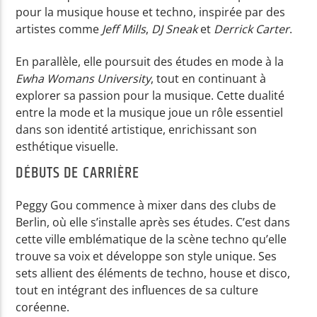
pour la musique house et techno, inspirée par des
artistes comme
Jeff Mills
,
DJ Sneak
et
Derrick Carter
.
Yellow Radio
En parallèle, elle poursuit des études en mode à la
Ewha Womans University
, tout en continuant à
explorer sa passion pour la musique. Cette dualité
Yellow Riviera
entre la mode et la musique joue un rôle essentiel
dans son identité artistique, enrichissant son
esthétique visuelle.
Yellow Party
DÉBUTS DE CARRIÈRE
Peggy Gou commence à mixer dans des clubs de
Berlin, où elle s’installe après ses études. C’est dans
cette ville emblématique de la scène techno qu’elle
trouve sa voix et développe son style unique. Ses
sets allient des éléments de techno, house et disco,
tout en intégrant des influences de sa culture
coréenne.