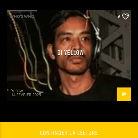
WHO'S WHO
6
DJ YELLOW
Yellow
14 FÉVRIER 2025
CONTINUER LA LECTURE