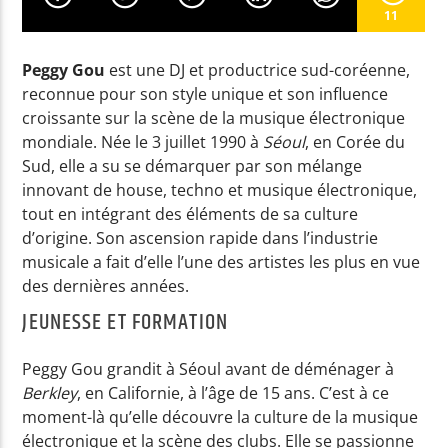
11
EN CE MOMENT
Peggy Gou
est une DJ et productrice sud-coréenne,
reconnue pour son style unique et son influence
HIGH (TWO SOUL FUSION MIX)
croissante sur la scène de la musique électronique
ANANE
mondiale. Née le 3 juillet 1990 à
Séoul
, en Corée du
Sud, elle a su se démarquer par son mélange
innovant de house, techno et musique électronique,
tout en intégrant des éléments de sa culture
EMISSION EN COURS
d’origine. Son ascension rapide dans l’industrie
NON-STOP MUSIC
musicale a fait d’elle l’une des artistes les plus en vue
21:00
22:59
des dernières années.
JEUNESSE ET FORMATION
UPCOMING SHOW
RICKY LEVINE & FRIENDS
Peggy Gou grandit à Séoul avant de déménager à
23:00
23:59
Berkley
, en Californie, à l’âge de 15 ans. C’est à ce
moment-là qu’elle découvre la culture de la musique
électronique et la scène des clubs. Elle se passionne