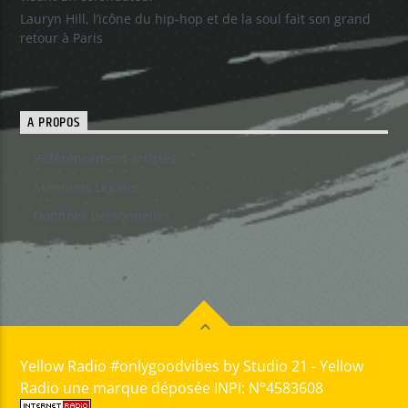
Lauryn Hill, l’icône du hip-hop et de la soul fait son grand
retour à Paris
A PROPOS
Référencement artistes
Mentions Legales
Données personnelles
Yellow Radio #onlygoodvibes by Studio 21 - Yellow
Radio une marque déposée INPI: N°4583608