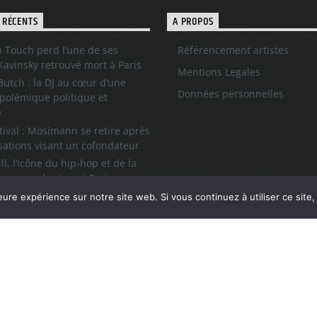
 RÉCENTS
A PROPOS
 Touch perd l’une de ses
Référencement artistes
 Kavinsky retrouvé mort à Paris
Mentions Legales
utch : la DJ au cœur d’une
Données personnelles
polémique politique et
e
tival : Mosimann se retire après
sations visant un cofondateur
ll, l’icône du hip-hop et de la
 son grand retour à Paris
re Festival 2026 : Une 20ᵉ
eure expérience sur notre site web. Si vous continuez à utiliser ce sit
istorique avec 126 000
r.e.s !