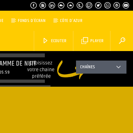
UE
FONDS D’ÉCRAN
CÔTE D’AZUR
ECOUTER
PLAYER
AMME DE NUIT
CHAÎNES
05:59
MORNING WORLD
08:59