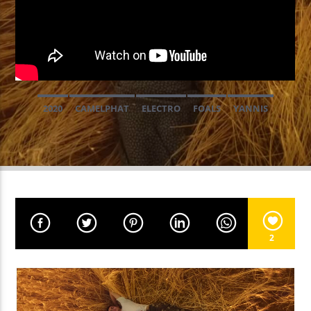
EN CE MOMENT
FRENCH RIVIERA SOULFUL HOUSE
ROMAIN VILLEROY
2020
CAMELPHAT
ELECTRO
FOALS
YANNIS
EMISSION EN COURS
FRENCH RIVIERA SOULFUL HOUSE
19:00
19:59
UPCOMING SHOW
2
CLUBBING PARTY
20:00
20:59