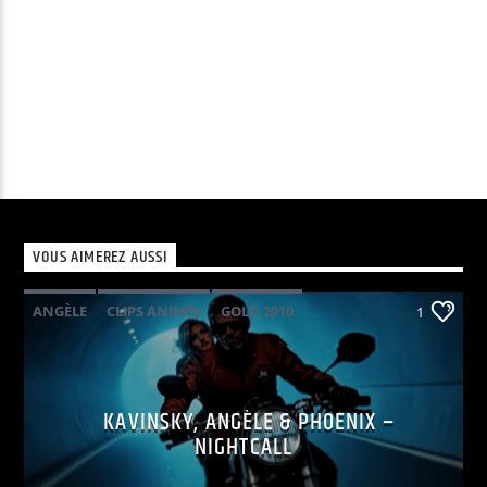
VOUS AIMEREZ AUSSI
ANGÈLE
CLIPS ANIMÉS
GOLD 2010
1
KAVINSKY
PHOENIX
POP ELECTRO
KAVINSKY, ANGÈLE & PHOENIX –
NIGHTCALL