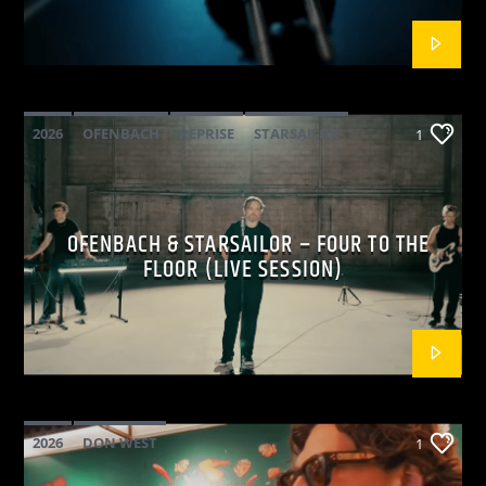
2026
OFENBACH
REPRISE
STARSAILOR
1
OFENBACH & STARSAILOR – FOUR TO THE
FLOOR (LIVE SESSION)
2026
DON WEST
1
MAINSQUARE FESTIVAL 2026
POP