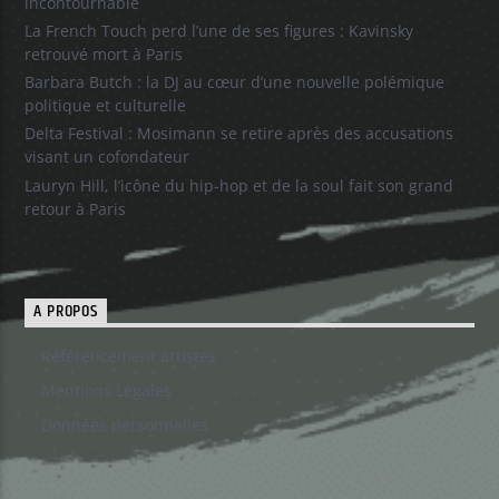
incontournable
La French Touch perd l’une de ses figures : Kavinsky
retrouvé mort à Paris
Barbara Butch : la DJ au cœur d’une nouvelle polémique
politique et culturelle
Delta Festival : Mosimann se retire après des accusations
visant un cofondateur
Lauryn Hill, l’icône du hip-hop et de la soul fait son grand
retour à Paris
A PROPOS
Référencement artistes
Mentions Legales
Données personnelles