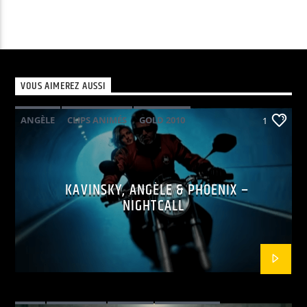
VOUS AIMEREZ AUSSI
ANGÈLE
CLIPS ANIMÉS
GOLD 2010
1
KAVINSKY
PHOENIX
POP ELECTRO
KAVINSKY, ANGÈLE & PHOENIX –
NIGHTCALL