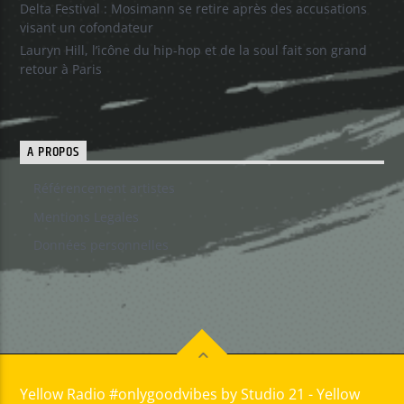
Delta Festival : Mosimann se retire après des accusations
visant un cofondateur
Lauryn Hill, l’icône du hip-hop et de la soul fait son grand
retour à Paris
A PROPOS
Référencement artistes
Mentions Legales
Données personnelles
Yellow Radio #onlygoodvibes by Studio 21 - Yellow