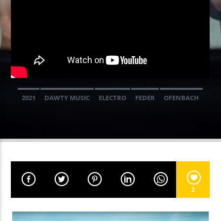
EN CE MOMENT
ANAMNESIS
EDX
2021
DAWTY MUSIC
ELECTRO
FEDER
OFENBACH
EMISSION EN COURS
PLEIN AIR 2025
NON-STOP MUSIC
09:00
11:59
UPCOMING SHOW
NON-STOP MUSIC
2
12:00
13:59