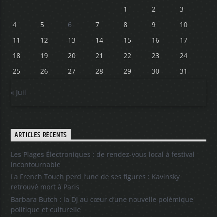
1
2
3
4
5
6
7
8
9
10
11
12
13
14
15
16
17
18
19
20
21
22
23
24
25
26
27
28
29
30
31
« Juil
ARTICLES RÉCENTS
Les Plages Électroniques : de rendez-vous local à festival
incontournable
La French Touch perd l’une de ses figures : Kavinsky
retrouvé mort à Paris
Barbara Butch : la DJ au cœur d’une nouvelle polémique
politique et culturelle