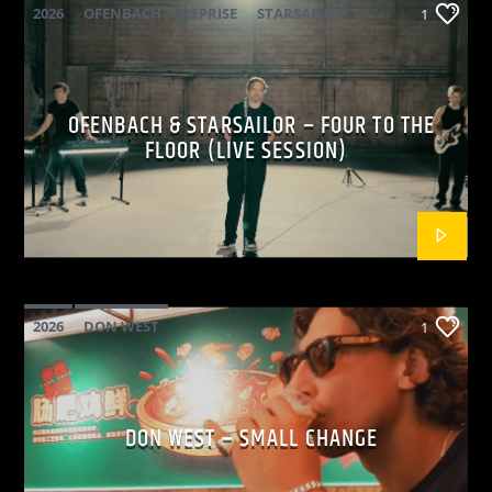
2026
OFENBACH
REPRISE
STARSAILOR
1
OFENBACH & STARSAILOR – FOUR TO THE
FLOOR (LIVE SESSION)
2026
DON WEST
1
MAINSQUARE FESTIVAL 2026
POP
DON WEST – SMALL CHANGE