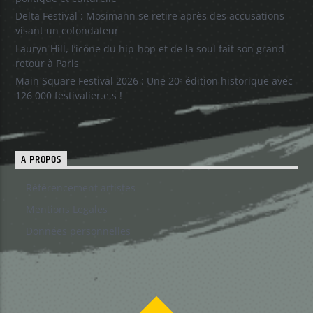
Delta Festival : Mosimann se retire après des accusations
visant un cofondateur
Lauryn Hill, l’icône du hip-hop et de la soul fait son grand
retour à Paris
Main Square Festival 2026 : Une 20ᵉ édition historique avec
126 000 festivalier.e.s !
A PROPOS
Référencement artistes
Mentions Legales
Données personnelles