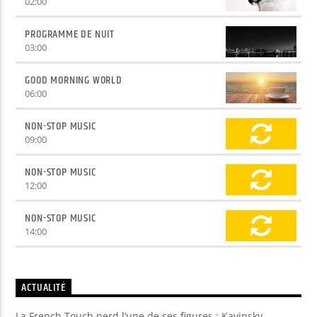
02:00
PROGRAMME DE NUIT
03:00
GOOD MORNING WORLD
06:00
NON-STOP MUSIC
09:00
NON-STOP MUSIC
12:00
NON-STOP MUSIC
14:00
ACTUALITÉ
La French Touch perd l’une de ses figures : Kavinsky