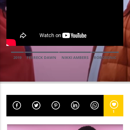
EN CE MOMENT
SOULFUL UNDERGROUND
DJ VIBE
2019
FERRECK DAWN
NIKKI AMBERS
ROBOSONIC
EMISSION EN COURS
SOULFUL UNDERGROUND
00:00
00:59
UPCOMING SHOW
CLUBBING PARTY
1
01:00
01:59