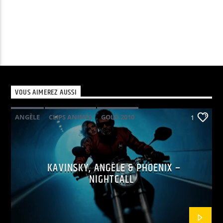
VOUS AIMEREZ AUSSI
ANGÈLE
CLIPS ANIMÉS
GOLD 2010
1
KAVINSKY
PHOENIX
POP ELECTRO
KAVINSKY, ANGÈLE & PHOENIX –
NIGHTCALL