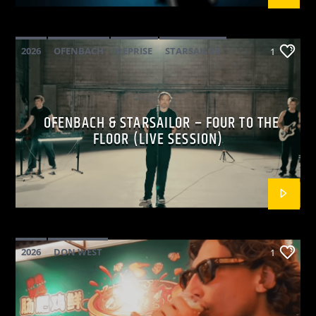
2026
OFENBACH
REPRISE
STARSAILOR
1
OFENBACH & STARSAILOR – FOUR TO THE
FLOOR (LIVE SESSION)
2026
DON WEST
1
MAINSQUARE FESTIVAL 2026
POP