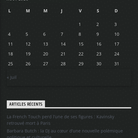
L
M
M
J
V
S
D
1
2
3
4
5
6
7
8
9
10
11
12
13
14
15
16
17
18
19
20
21
22
23
24
25
26
27
28
29
30
31
« Juil
ARTICLES RÉCENTS
La French Touch perd l’une de ses figures : Kavinsky
retrouvé mort à Paris
Barbara Butch : la DJ au cœur d’une nouvelle polémique
politique et culturelle