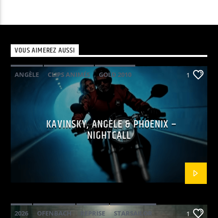
VOUS AIMEREZ AUSSI
ANGÈLE
CLIPS ANIMÉS
GOLD 2010
1
KAVINSKY
PHOENIX
POP ELECTRO
KAVINSKY, ANGÈLE & PHOENIX –
NIGHTCALL
2026
OFENBACH
REPRISE
STARSAILOR
1