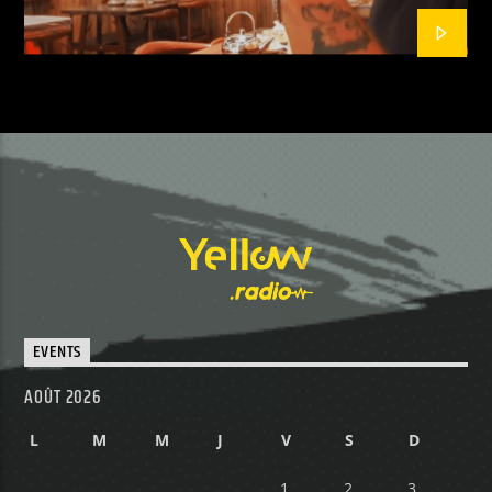
EVENTS
AOÛT 2026
L
M
M
J
V
S
D
1
2
3