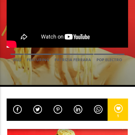
EN CE MOMENT
OBSESSION
MATHIEU CETTA
2022
FEATURING
PATRIZIA FERRARA
POP ELECTRO
EMISSION EN COURS
THE AVENER
TOUQUET MUSIC BEACH 2022
PROGRAMME DE NUIT
TOUQUET MUSIC BEACH 2024
WALDECK
03:00
05:59
UPCOMING SHOW
GOOD MORNING WORLD
1
06:00
08:59