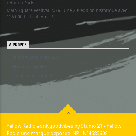
retour à Paris
Main Square Festival 2026 : Une 20ᵉ édition historique avec
126 000 festivalier.e.s !
A PROPOS
Référencement artistes
Mentions Legales
Données personnelles
Yellow Radio #onlygoodvibes by Studio 21 - Yellow
Radio une marque déposée INPI: N°4583608