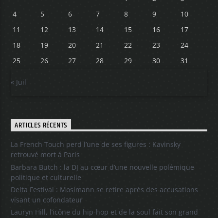
4
5
6
7
8
9
10
11
12
13
14
15
16
17
18
19
20
21
22
23
24
25
26
27
28
29
30
31
« Juil
ARTICLES RÉCENTS
La French Touch perd l’une de ses figures : Kavinsky
retrouvé mort à Paris
Barbara Butch : la DJ au cœur d’une nouvelle polémique
politique et culturelle
Delta Festival : Mosimann se retire après des accusations
visant un cofondateur
Lauryn Hill, l’icône du hip-hop et de la soul fait son grand