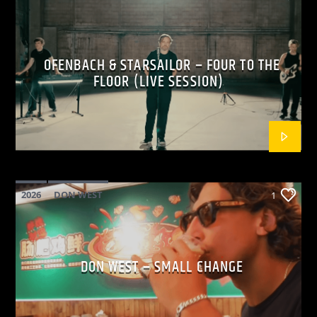
OFENBACH & STARSAILOR – FOUR TO THE
FLOOR (LIVE SESSION)
2026
DON WEST
1
MAINSQUARE FESTIVAL 2026
POP
DON WEST – SMALL CHANGE