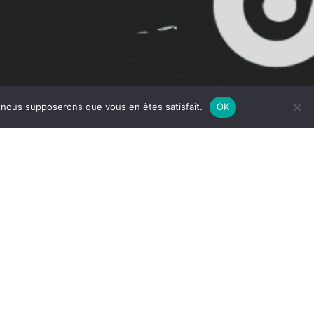
e, nous supposerons que vous en êtes satisfait.
OK