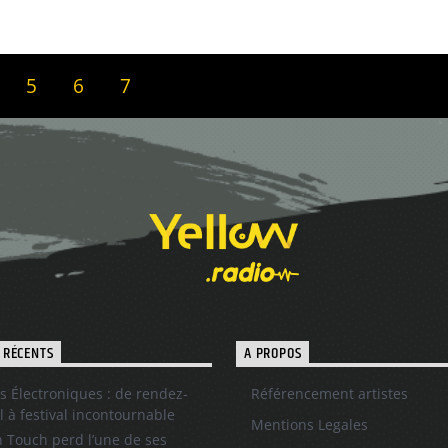
5
6
7
 RÉCENTS
A PROPOS
s Électroniques : de rendez-
Référencement artistes
l à festival incontournable
Mentions Legales
 Touch perd l’une de ses