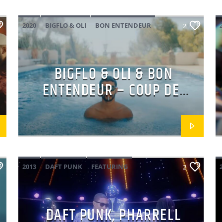
2020
BIGFLO & OLI
BON ENTENDEUR
2
CRÈME FESTIVAL 2025
FEATURING
FRANÇAIS
MAINSQUARE FESTIVAL 2025
BIGFLO & OLI & BON
POP
ENTENDEUR – COUP DE
BLUES/SOLEIL
2013
DAFT PUNK
FEATURING
2
NILE RODGERS
PHARRELL WILLIAMS
POP
DAFT PUNK, PHARRELL