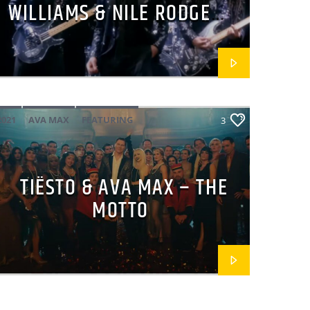
WILLIAMS & NILE RODGERS
– GET LUCKY
2021
AVA MAX
FEATURING
3
GOLD 2020
POP
TIËSTO
TIËSTO & AVA MAX – THE
MOTTO