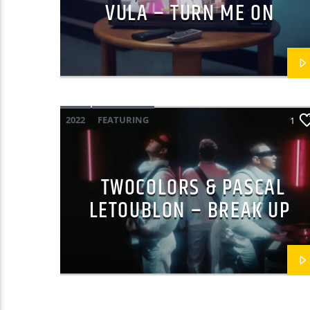
VULA – TURN ME ON
2022
FEATURING
1
PASCAL LETOUBLON
POP ELECTRO
TWOCOLORS
TWOCOLORS & PASCAL
LETOUBLON – BREAK UP