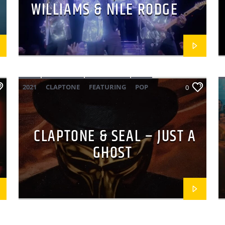
WILLIAMS & NILE RODGERS
– LOSE YOURSELF TO
DANCE
2021
CLAPTONE
FEATURING
POP
0
SEAL
CLAPTONE & SEAL – JUST A
GHOST