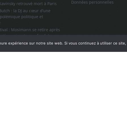
Données personnelles
 Kavinsky retrouvé mort à Paris
utch : la DJ au cœur d’une
polémique politique et
e
tival : Mosimann se retire après
sations visant un cofondateur
ll, l’icône du hip-hop et de la
eure expérience sur notre site web. Si vous continuez à utiliser ce sit
 son grand retour à Paris
llow Radio une marque déposée INPI: N°4583608