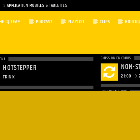
APPLICATION MOBILES & TABLETTES
HE DJ TEAM
PODCAST
PLAYLIST
CLIPS
BOUTIQ
EMISSION EN COURS
ENT
NON-S
HOTSTEPPER
21:00
TRINIX
UPCOMING SHOW
RICKY 
23:00