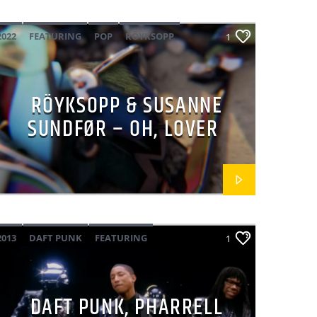
2022
FEATURING
POP
RÖYKSOPP
1
SUSANNE SUNDFØR
RÖYKSOPP & SUSANNE
SUNDFØR – OH, LOVER
2013
DAFT PUNK
FEATURING
1
GOLD 2010
NILE RODGERS
PHARRELL WILLIAMS
POP
DAFT PUNK, PHARRELL