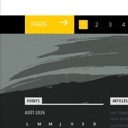
PAGES
1
2
3
4
EVENTS
ARTICLES
AOÛT 2026
Les Plage
vous loca
L
M
M
J
V
S
D
La French