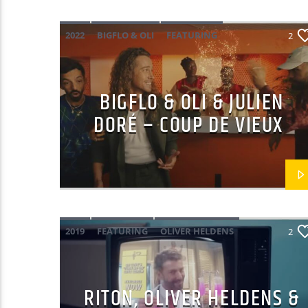
2022
BIGFLO & OLI
FEATURING
2
FRANÇAIS
JULIEN DORÉ
MAINSQUARE FESTIVAL 2025
POP
BIGFLO & OLI & JULIEN
DORÉ – COUP DE VIEUX
2019
FEATURING
OLIVER HELDENS
2
POP ELECTRO
RITON
RITON, OLIVER HELDENS &