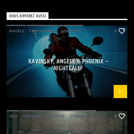
VOUS AIMEREZ AUSSI
ANGÈLE
CLIPS ANIMÉS
GOLD 2010
1
KAVINSKY
PHOENIX
POP ELECTRO
KAVINSKY, ANGÈLE & PHOENIX –
NIGHTCALL
2026
OFENBACH
REPRISE
STARSAILOR
1