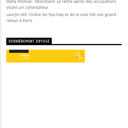
Delta Festival : Mosimann se retire après des accusations
visant un cofondateur
Lauryn Hill, l’icône du hip-hop et de la soul fait son grand
retour à Paris
DERNIÈREMENT DIFFUSÉ
00:00
00:00
Lecteur
audio