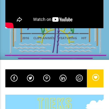
EN CE MOMENT
DANCING STAR
PET SHOP BOYS
2016
CLIPS ANIMÉS
FEATURING
HIT
EMISSION EN COURS
PROGRAMME DE NUIT
00:00
05:59
UPCOMING SHOW
GOOD MORNING WORLD
06:00
08:59