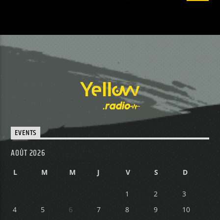
EVENTS
AOÛT 2026
L
M
M
J
V
S
D
1
2
3
4
5
6
7
8
9
10