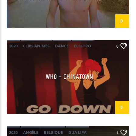
JEAN MARTINE)
2020
CLIPS ANIMÉS
DANCE
ELECTRO
0
REPRISE
WH0 – CHINATOWN
2020
ANGÈLE
BELGIQUE
DUA LIPA
1