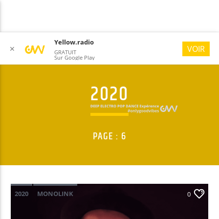
Yellow.radio
VOIR
✕
GRATUIT
Sur Google Play
2020
YELLOW RADIO
#ONLYGOODVIBES
PAGE : 6
2020
MONOLINK
0
PLAGES ELECTRONIQUES 2022
POP