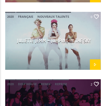
Yellow Radio
2020
FRANÇAIS
NOUVEAUX TALENTS
0
POP
Yellow Riviera
JULIETTE JEMM – JUMPING IN THE SKY
Yellow Party
2020
DEEP HOUSE
REMIX
REPRISE
2
ROGER SANCHEZ