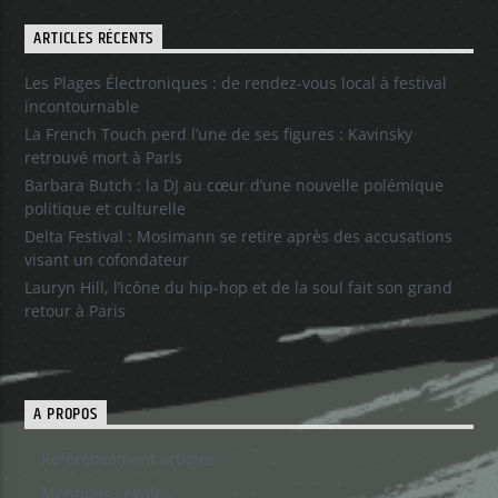
ARTICLES RÉCENTS
Les Plages Électroniques : de rendez-vous local à festival
incontournable
La French Touch perd l’une de ses figures : Kavinsky
retrouvé mort à Paris
Barbara Butch : la DJ au cœur d’une nouvelle polémique
politique et culturelle
Delta Festival : Mosimann se retire après des accusations
visant un cofondateur
Lauryn Hill, l’icône du hip-hop et de la soul fait son grand
retour à Paris
A PROPOS
Référencement artistes
Mentions Legales