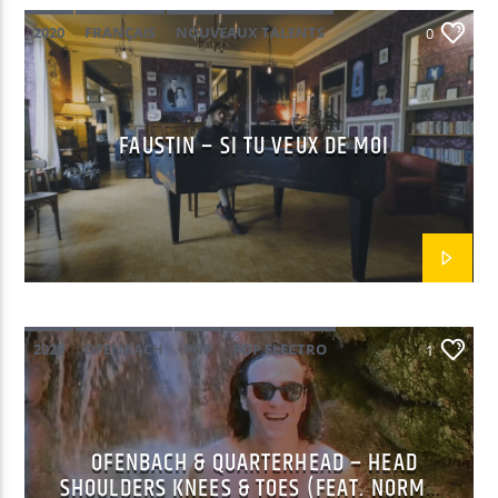
2020
FRANÇAIS
NOUVEAUX TALENTS
0
POP
FAUSTIN – SI TU VEUX DE MOI
2020
OFENBACH
POP
POP ELECTRO
1
OFENBACH & QUARTERHEAD – HEAD
SHOULDERS KNEES & TOES (FEAT. NORMA