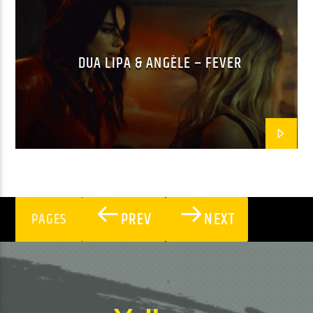
FEATURING
FRANÇAIS
MAINSQUARE FESTIVAL 2022
POP
DUA LIPA & ANGÈLE – FEVER
PREV
NEXT
PAGES