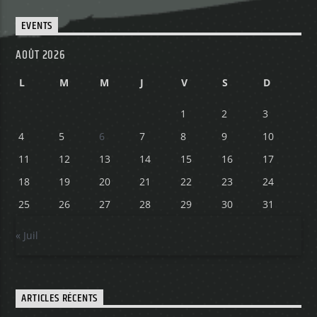
EVENTS
Yellow Radio
AOÛT 2026
L
M
M
J
V
S
D
Yellow Riviera
1
2
3
4
5
6
7
8
9
10
11
12
13
14
15
16
17
Yellow Party
18
19
20
21
22
23
24
25
26
27
28
29
30
31
« Juil
ARTICLES RÉCENTS