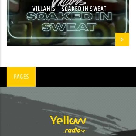
VILLANIS – SOAKED IN SWEAT
EN CE MOMENT
RALPHIE DEE'S DECADES
RALPHIE DEE
EMISSION EN COURS
PAGES
RALPHIE DEE’S DECADES
19:00
19:59
UPCOMING SHOW
CARPE DIEMS
20:00
20:59