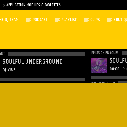
APPLICATION MOBILES & TABLETTES
HE DJ TEAM
PODCAST
PLAYLIST
CLIPS
BOUTIQ
EMISSION EN COURS
ENT
SOULF
SOULFUL UNDERGROUND
00:00
DJ VIBE
UPCOMING SHOW
CLUBB
01:00
0