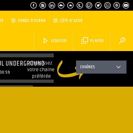
UE
FONDS D’ÉCRAN
CÔTE D’AZUR
ECOUTER
PLAYER
UL UNDERGROUND
CHAÎNES
00:59
ING PARTY
1:59