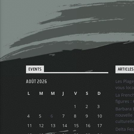
EVENTS
ARTICLES
AOÛT 2026
Les Plage
vous loca
L
M
M
J
V
S
D
La French
figures :
1
2
3
Barbara B
nouvelle 
4
5
6
7
8
9
10
culturell
11
12
13
14
15
16
17
Delta Fes