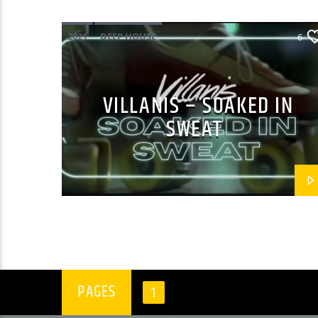
2021
DEEP HOUSE
6
STRAKTON RECORDS
VILLANIS
VILLANIS – SOAKED IN
SWEAT
PAGES
1