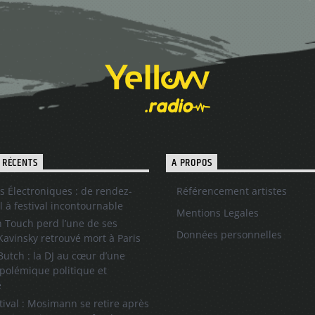
 RÉCENTS
A PROPOS
s Électroniques : de rendez-
Référencement artistes
l à festival incontournable
Mentions Legales
 Touch perd l’une de ses
Données personnelles
 Kavinsky retrouvé mort à Paris
utch : la DJ au cœur d’une
polémique politique et
e
tival : Mosimann se retire après