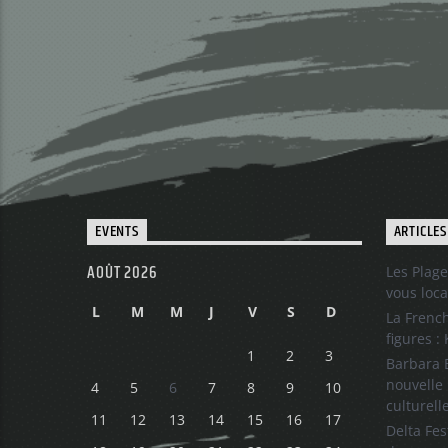
EVENTS
ARTICLES
AOÛT 2026
Les Plage
vous loca
L
M
M
J
V
S
D
La French
figures :
1
2
3
Barbara B
nouvelle 
4
5
6
7
8
9
10
culturell
11
12
13
14
15
16
17
Delta Fes