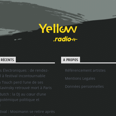
 RÉCENTS
A PROPOS
s Électroniques : de rendez-
Référencement artistes
l à festival incontournable
Mentions Legales
 Touch perd l’une de ses
Données personnelles
 Kavinsky retrouvé mort à Paris
utch : la DJ au cœur d’une
polémique politique et
e
tival : Mosimann se retire après