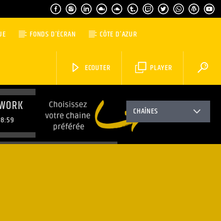
UE
FONDS D’ÉCRAN
CÔTE D’AZUR
ECOUTER
PLAYER
 WORK
CHAÎNES
8:59
FRENCH RIVIERA SOULFUL HOUSE
9:59