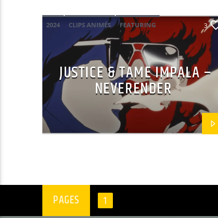
2024
CLIPS ANIMÉS
FEATURING
3
JUSTICE
POP
TAME IMPALA
JUSTICE & TAME IMPALA –
NEVERENDER
PAGES
1