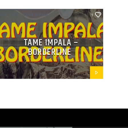
2019
HIT
TAME IMPALA
1
TAME IMPALA –
BORDERLINE