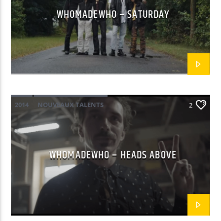
WHOMADEWHO – SATURDAY
EN CE MOMENT
ALL OF THE TIME
THE AVENER
2014
NOUVEAUX TALENTS
2
EMISSION EN COURS
GOOD MORNING WORLD
WHOMADEWHO
06:00
08:59
WHOMADEWHO – HEADS ABOVE
UPCOMING SHOW
NON-STOP MUSIC
09:00
11:59