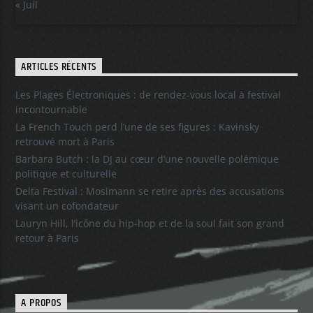
« Juil
ARTICLES RÉCENTS
Les Plages Électroniques : de rendez-vous local à festival
incontournable
La French Touch perd l’une de ses figures : Kavinsky
retrouvé mort à Paris
Barbara Butch : la DJ au cœur d’une nouvelle polémique
politique et culturelle
Delta Festival : Mosimann se retire après des accusations
visant un cofondateur
Lauryn Hill, l’icône du hip-hop et de la soul fait son grand
retour à Paris
A PROPOS